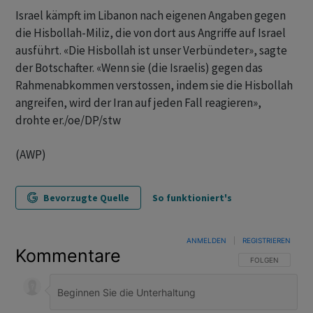
Israel kämpft im Libanon nach eigenen Angaben gegen
die Hisbollah-Miliz, die von dort aus Angriffe auf Israel
ausführt. «Die Hisbollah ist unser Verbündeter», sagte
der Botschafter. «Wenn sie (die Israelis) gegen das
Rahmenabkommen verstossen, indem sie die Hisbollah
angreifen, wird der Iran auf jeden Fall reagieren»,
drohte er./oe/DP/stw
(AWP)
Bevorzugte Quelle
So funktioniert's
ANMELDEN
|
REGISTRIEREN
Kommentare
FOLGE DIESER U
FOLGEN