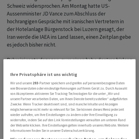
Schweiz widersprochen. Am Montag hatte US-
Aussenminister JD Vance zum Abschluss der
hochrangigen Gespräche mit iranischen Vertretern in
der Hotelanlage Bürgenstock bei Luzern gesagt, der
Iran werde die IAEA ins Land lassen, einen Zeitplan gebe
es jedoch bisher nicht.
Bahreini sagte dagegen, zum einen habe der Iran bislang
nicht der Entsendung von Inspektoren der
Ihre Privatsphäre ist uns wichtig
Internationalen Atomenergiebehörde (IAEA) zur
Überwachung von Atomaktivitäten zugestimmt. Ob
Wir und unsere
293
-Partner speichern und greifen auf personenbezogene Daten
wie Browserdaten oder eindeutige Kennungen auf Ihrem Gerät zu. Durch Auswahl
Inspektoren wieder in den Iran reisen, sei Gegenstand
von Akzeptieren aktivieren Sie Tracking-Technologien für die unter „Wir und
der Gespräche einer Arbeitsgruppe, die erst noch
unsere Partner verarbeiten Daten, um Ihnen Dienste bereitzustellen“ aufgeführten
Zwecke. Wenn Tracker deaktiviert sind, sind manche Inhalte und Anzeigen
zusammentreten müsse, sagte Bahreini.
möglicherweise nicht mehr so relevant für Sie. Sie können dieses Menü jederzeit
wieder aufrufen, um Ihre Einstellungen zu ändern oder Ihre Einwilligung zu
widerrufen, indem Sie auf den Link Voreinstellungen verwalten am unteren Rand
Auch der iranische Aussenamtssprecher Ismail Baghai
der Webseite klicken. Ihre Einstellungen gelten innerhalb unseres Website. Weitere
hatte am Vormittag (Ortszeit) in Teheran vor Reportern
Informationen finden Sie in unserer Datenschutzerklärung.
gesagt, dass aktuell keine Inspektionen beschädigter