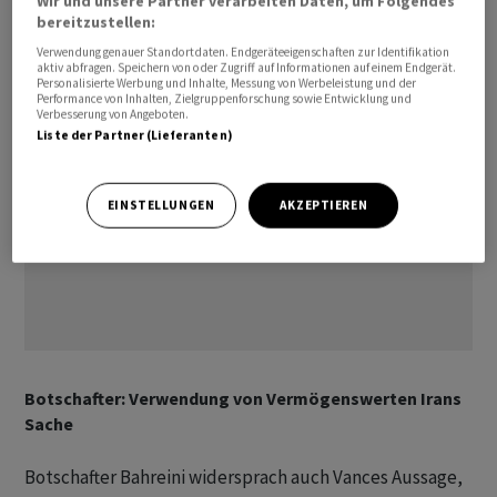
Wir und unsere Partner verarbeiten Daten, um Folgendes
Atomanlagen durch die IAEA geplant seien.
bereitzustellen:
Verwendung genauer Standortdaten. Endgeräteeigenschaften zur Identifikation
aktiv abfragen. Speichern von oder Zugriff auf Informationen auf einem Endgerät.
Personalisierte Werbung und Inhalte, Messung von Werbeleistung und der
Performance von Inhalten, Zielgruppenforschung sowie Entwicklung und
Verbesserung von Angeboten.
Liste der Partner (Lieferanten)
EINSTELLUNGEN
AKZEPTIEREN
Botschafter: Verwendung von Vermögenswerten Irans
Sache
Botschafter Bahreini widersprach auch Vances Aussage,