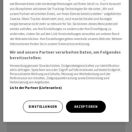
wie Browserdaten oder eindeutige Kennungen auf Ihrem Gerät zu. Durch Auswahl
Abkommen könne nicht abgeschlossen werden, sollten
von Akzeptieren aktivieren Sie Tracking-Technologien für die unter „Wir und
die Hindernisse nicht ausgeräumt werden.
unsere Partner verarbeiten Daten, um Ihnen Dienste bereitzustellen“ aufgeführten
Zwecke. Wenn Tracker deaktiviert sind, sind manche Inhalte und Anzeigen
möglicherweise nicht mehr so relevant für Sie. Sie können dieses Menü jederzeit
Zuvor hatte US-Präsident Donald Trump erklärt, man
wieder aufrufen, um Ihre Einstellungen zu ändern oder Ihre Einwilligung zu
stehe kurz vor einem Rahmenabkommen mit Teheran
widerrufen, indem Sie auf den Link Voreinstellungen verwalten am unteren Rand
der Webseite klicken. Ihre Einstellungen gelten innerhalb unseres Website. Weitere
und der Wiederöffnung der Strasse von Hormus.
Informationen finden Sie in unserer Datenschutzerklärung.
Wir und unsere Partner verarbeiten Daten, um Folgendes
In einem weiteren Tasnim-Bericht hiess es, komme die
bereitzustellen:
Vereinbarung zustande, bedeute das ein Ende des
Verwendung genauer Standortdaten. Endgeräteeigenschaften zur Identifikation
aktiv abfragen. Speichern von oder Zugriff auf Informationen auf einem Endgerät.
Krieges an allen Fronten. Zudem sei die Verpflichtung
Personalisierte Werbung und Inhalte, Messung von Werbeleistung und der
der USA zum Abzug ihrer Streitkräfte aus dem Umfeld
Performance von Inhalten, Zielgruppenforschung sowie Entwicklung und
Verbesserung von Angeboten.
des Iran ein weiterer Punkt, auf den der Iran bestanden
Liste der Partner (Lieferanten)
habe./jam/DP/he
EINSTELLUNGEN
AKZEPTIEREN
(AWP)