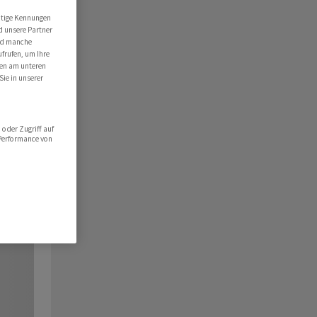
utige Kennungen
d unsere Partner
ind manche
ufrufen, um Ihre
ten am unteren
Sie in unserer
oder Zugriff auf
 Performance von