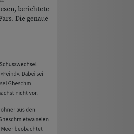
esen, berichtete
Fars. Die genaue
n Schusswechsel
«Feind». Dabei sei
nsel Gheschm
ächst nicht vor.
wohner aus den
l Gheschm etwa seien
m Meer beobachtet