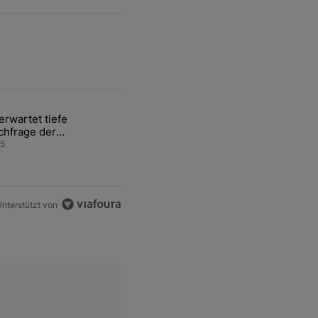
ten Artikel der letzten 7 days.
rwartet tiefe
delsstreit mit den USA zurück" mit 2 kommentare.
ikel mit dem Titel "Unerwartet tiefe Nachfrage der Zentralbanken kö
chfrage der
ntralbanken könnte
5
dpreis weiter belasten
nterstützt von