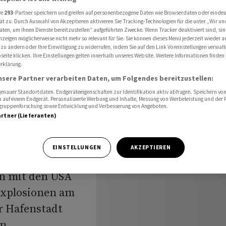
sischen Golf
re
293
-Partner speichern und greifen auf personenbezogene Daten wie Browserdaten oder einde
ät zu. Durch Auswahl von Akzeptieren aktivieren Sie Tracking-Technologien für die unter „Wir un
aten, um Ihnen Dienste bereitzustellen“ aufgeführten Zwecke. Wenn Tracker deaktiviert sind, s
nzeigen möglicherweise nicht mehr so relevant für Sie. Sie können dieses Menü jederzeit wieder a
melden
 zu ändern oder Ihre Einwilligung zu widerrufen, indem Sie auf den Link Voreinstellungen verwal
eite klicken. Ihre Einstellungen gelten innerhalb unseres Website. Weitere Informationen finden 
rklärung.
rsischen
nsere Partner verarbeiten Daten, um Folgendes bereitzustellen:
nauer Standortdaten. Endgeräteeigenschaften zur Identifikation aktiv abfragen. Speichern von 
 auf einem Endgerät. Personalisierte Werbung und Inhalte, Messung von Werbeleistung und der
elgruppenforschung sowie Entwicklung und Verbesserung von Angeboten.
artner (Lieferanten)
EINSTELLUNGEN
AKZEPTIEREN
en mit den USA
Explosionen am
r Hafenstadt
en