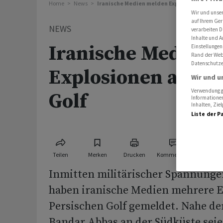
Home
News
Iranische Medien melden Explosionen am Per
Wir und unse
auf Ihrem Ger
NEWS
verarbeiten D
Inhalte und A
Iranische Medien 
Einstellungen
Rand der Webs
Datenschutze
Explosionen am Pe
Wir und u
Verwendung ge
Golf
Informationen
Inhalten, Zi
Liste der P
Teilen
Merken
Drucken
Kommentare
Inmitten militärischer Spannung
haben iranische Medien mehrere 
Persischen Golf gemeldet. Nahe de
Bandar Abbas an der Südküste sei