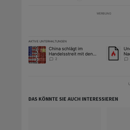
WERBUNG
AKTIVE UNTERHALTUNGEN
Das Folgende ist eine Liste der am meisten kommentier
China schlägt im
Une
Ein Trendartikel mit dem Titel "China schlägt im Han
Ein Trendart
Handelsstreit mit den
Na
USA zurück
Ze
2
Gol
U
DAS KÖNNTE SIE AUCH INTERESSIEREN