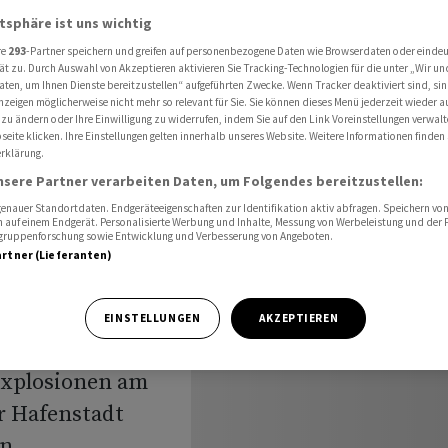
sischen Golf
atsphäre ist uns wichtig
re
293
-Partner speichern und greifen auf personenbezogene Daten wie Browserdaten oder einde
ät zu. Durch Auswahl von Akzeptieren aktivieren Sie Tracking-Technologien für die unter „Wir un
aten, um Ihnen Dienste bereitzustellen“ aufgeführten Zwecke. Wenn Tracker deaktiviert sind, s
melden
nzeigen möglicherweise nicht mehr so relevant für Sie. Sie können dieses Menü jederzeit wieder a
 zu ändern oder Ihre Einwilligung zu widerrufen, indem Sie auf den Link Voreinstellungen verwal
eite klicken. Ihre Einstellungen gelten innerhalb unseres Website. Weitere Informationen finden 
rsischen
rklärung.
nsere Partner verarbeiten Daten, um Folgendes bereitzustellen:
nauer Standortdaten. Endgeräteeigenschaften zur Identifikation aktiv abfragen. Speichern von 
 auf einem Endgerät. Personalisierte Werbung und Inhalte, Messung von Werbeleistung und der
elgruppenforschung sowie Entwicklung und Verbesserung von Angeboten.
artner (Lieferanten)
EINSTELLUNGEN
AKZEPTIEREN
en mit den USA
Explosionen am
r Hafenstadt
en