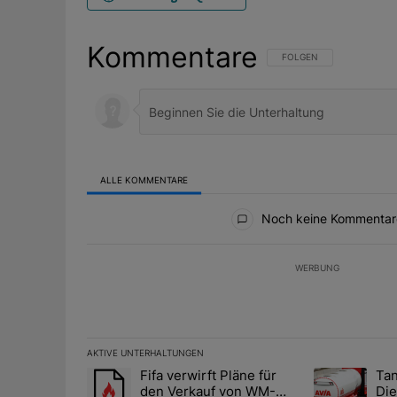
Kommentare
FOLGE DIESER UNTERHAL
FOLGEN
ALLE KOMMENTARE
Alle Kommentare
Noch keine Kommentar
WERBUNG
AKTIVE UNTERHALTUNGEN
Das Folgende ist eine Liste der am meisten kommentier
Fifa verwirft Pläne für
Tan
Ein Trendartikel mit dem Titel "Fifa verwirft Pläne f
Ein Trendartik
den Verkauf von WM-
Die