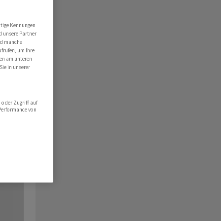
utige Kennungen
d unsere Partner
ind manche
ufrufen, um Ihre
ten am unteren
Sie in unserer
oder Zugriff auf
 Performance von