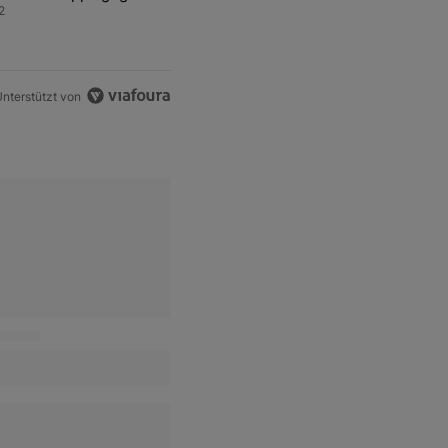
ren Sprit
2
nterstützt von