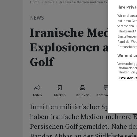
Home
News
Iranische Medien melden Explosionen am Per
Ihre Priv
Wir und unse
NEWS
auf Ihrem Ger
verarbeiten D
Iranische Medien 
Inhalte und A
Einstellungen
Rand der Webs
Explosionen am Pe
Datenschutze
Wir und u
Golf
Verwendung ge
Informationen
Inhalten, Zi
Liste der P
Teilen
Merken
Drucken
Kommentare
Inmitten militärischer Spannung
haben iranische Medien mehrere 
Persischen Golf gemeldet. Nahe de
Bandar Abbas an der Südküste sei