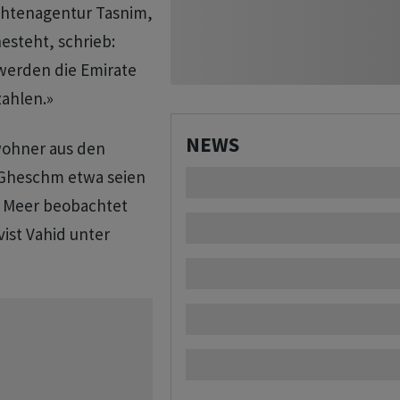
ichtenagentur Tasnim,
esteht, schrieb:
 werden die Emirate
zahlen.»
NEWS
wohner aus den
l Gheschm etwa seien
m Meer beobachtet
ist Vahid unter