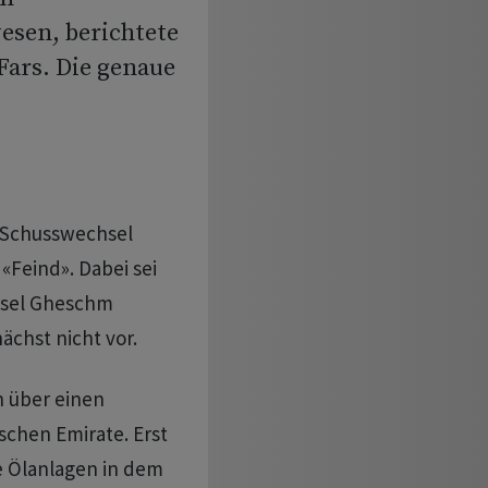
esen, berichtete
Fars. Die genaue
n Schusswechsel
«Feind». Dabei sei
nsel Gheschm
ächst nicht vor.
n über einen
schen Emirate. Erst
e Ölanlagen in dem