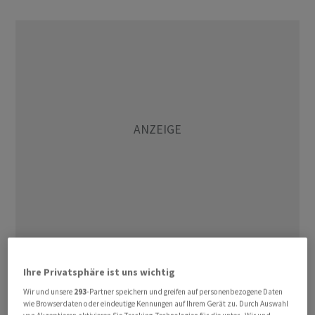
Zwischen den Kriegsparteien war es in der Nacht zu
Ihre Privatsphäre ist uns wichtig
militärischen Spannungen gekommen. Die USA hatten
Ziele auf dem iranischen Festland angegriffen. Der Iran
Wir und unsere
293
-Partner speichern und greifen auf personenbezogene Daten
wie Browserdaten oder eindeutige Kennungen auf Ihrem Gerät zu. Durch Auswahl
hatte US-Militärschiffe mit Raketen und Schnellbooten