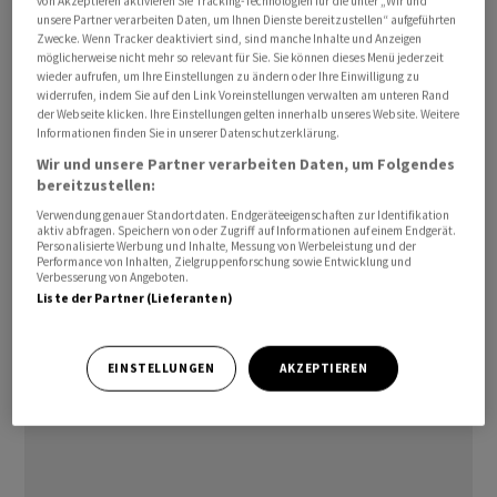
von Akzeptieren aktivieren Sie Tracking-Technologien für die unter „Wir und
attackiert. Unklar war, welche Kriegspartei zuerst das
unsere Partner verarbeiten Daten, um Ihnen Dienste bereitzustellen“ aufgeführten
Zwecke. Wenn Tracker deaktiviert sind, sind manche Inhalte und Anzeigen
Feuer eröffnet hatte. Bereits am Mittwoch hatten die
möglicherweise nicht mehr so relevant für Sie. Sie können dieses Menü jederzeit
USA auf einen iranischen Tanker geschossen und nach
wieder aufrufen, um Ihre Einstellungen zu ändern oder Ihre Einwilligung zu
widerrufen, indem Sie auf den Link Voreinstellungen verwalten am unteren Rand
eigenen Angaben dessen Ruder ausser Betrieb
der Webseite klicken. Ihre Einstellungen gelten innerhalb unseres Website. Weitere
genommen./arb/DP/men
Informationen finden Sie in unserer Datenschutzerklärung.
Wir und unsere Partner verarbeiten Daten, um Folgendes
(AWP)
bereitzustellen:
Verwendung genauer Standortdaten. Endgeräteeigenschaften zur Identifikation
aktiv abfragen. Speichern von oder Zugriff auf Informationen auf einem Endgerät.
Personalisierte Werbung und Inhalte, Messung von Werbeleistung und der
Performance von Inhalten, Zielgruppenforschung sowie Entwicklung und
Verbesserung von Angeboten.
Liste der Partner (Lieferanten)
EINSTELLUNGEN
AKZEPTIEREN