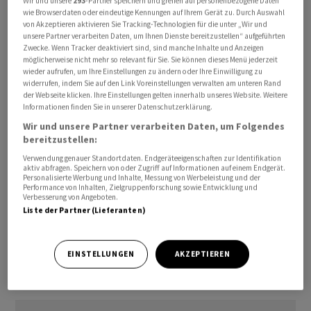
Wir und unsere
293
-Partner speichern und greifen auf personenbezogene Daten
wie Browserdaten oder eindeutige Kennungen auf Ihrem Gerät zu. Durch Auswahl
Qalibaf äusserte sich den Angaben zufolge nach seiner
von Akzeptieren aktivieren Sie Tracking-Technologien für die unter „Wir und
Rückkehr aus der Schweiz, wo im Luxusresort
unsere Partner verarbeiten Daten, um Ihnen Dienste bereitzustellen“ aufgeführten
Zwecke. Wenn Tracker deaktiviert sind, sind manche Inhalte und Anzeigen
Bürgenstock Verhandlungen mit Vertretern
möglicherweise nicht mehr so relevant für Sie. Sie können dieses Menü jederzeit
Washingtons stattfanden. Die US-Delegation wurde
wieder aufrufen, um Ihre Einstellungen zu ändern oder Ihre Einwilligung zu
dabei von Vizepräsident JD Vance angeführt, die
widerrufen, indem Sie auf den Link Voreinstellungen verwalten am unteren Rand
der Webseite klicken. Ihre Einstellungen gelten innerhalb unseres Website. Weitere
iranische Delegation von Qalibaf.
Informationen finden Sie in unserer Datenschutzerklärung.
Wir und unsere Partner verarbeiten Daten, um Folgendes
Die USA und der Iran einigten sich auf einen Fahrplan für
bereitzustellen:
ein Friedensabkommen in der Region. Dieser soll nach
Verwendung genauer Standortdaten. Endgeräteeigenschaften zur Identifikation
aktiv abfragen. Speichern von oder Zugriff auf Informationen auf einem Endgerät.
Angaben der als Vermittler agierenden Staaten Katar
Personalisierte Werbung und Inhalte, Messung von Werbeleistung und der
und Pakistan binnen 60 Tagen zu einer endgültigen
Performance von Inhalten, Zielgruppenforschung sowie Entwicklung und
Verbesserung von Angeboten.
Vereinbarung führen.
Liste der Partner (Lieferanten)
ls/
EINSTELLUNGEN
AKZEPTIEREN
(AWP)