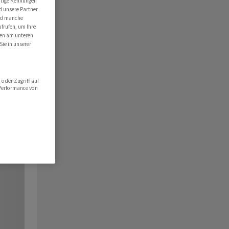
utige Kennungen
d unsere Partner
ind manche
ufrufen, um Ihre
ten am unteren
Sie in unserer
oder Zugriff auf
 Performance von