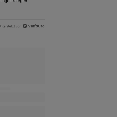
nlagestrategen
-und-Hott eines Anlagestrategen" mit 2 kommentare.
nterstützt von