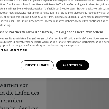
re
293
-Partner speichern und greifen auf personenbezogene Daten wie Browserdaten oder einde
regionaler Energieanlagen
ät zu. Durch Auswahl von Akzeptieren aktivieren Sie Tracking-Technologien für die unter „Wir un
aten, um Ihnen Dienste bereitzustellen“ aufgeführten Zwecke. Wenn Tracker deaktiviert sind, s
nzeigen möglicherweise nicht mehr so relevant für Sie. Sie können dieses Menü jederzeit wieder a
 zu ändern oder Ihre Einwilligung zu widerrufen, indem Sie auf den Link Voreinstellungen verwal
eite klicken. Ihre Einstellungen gelten innerhalb unseres Website. Weitere Informationen finden 
t USA mit
rklärung.
nsere Partner verarbeiten Daten, um Folgendes bereitzustellen:
gionaler
nauer Standortdaten. Endgeräteeigenschaften zur Identifikation aktiv abfragen. Speichern von 
 auf einem Endgerät. Personalisierte Werbung und Inhalte, Messung von Werbeleistung und der
elgruppenforschung sowie Entwicklung und Verbesserung von Angeboten.
artner (Lieferanten)
EINSTELLUNGEN
AKZEPTIEREN
 warnen vor
nd die Häfen des
er Garden
Tasnim, der Iran