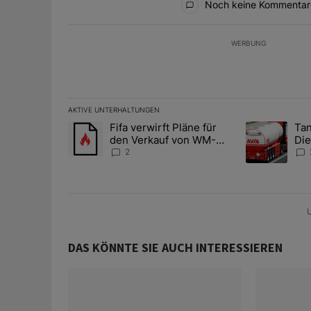
Noch keine Kommentar
WERBUNG
AKTIVE UNTERHALTUNGEN
Das Folgende ist eine Liste der am meisten kommentier
Fifa verwirft Pläne für
Tan
Ein Trendartikel mit dem Titel "Fifa verwirft Pläne f
Ein Trendartik
den Verkauf von WM-
Die
Anteilen
teu
2
U
DAS KÖNNTE SIE AUCH INTERESSIEREN