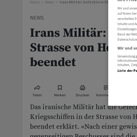
Home
News
Irans Militär: Gefechte in Strasse von Horm
Wir und unse
auf Ihrem Ger
NEWS
verarbeiten D
Inhalte und A
Irans Militär: Gefe
Einstellungen
Rand der Webs
Datenschutze
Strasse von Hormu
Wir und u
Verwendung ge
beendet
Informationen
Inhalten, Zi
Liste der P
Teilen
Merken
Drucken
Kommentare
Das iranische Militär hat die Gefec
Kriegsschiffen in der Strasse von
beendet erklärt. «Nach einer gewis
gegenseitigen Beschusses sind die