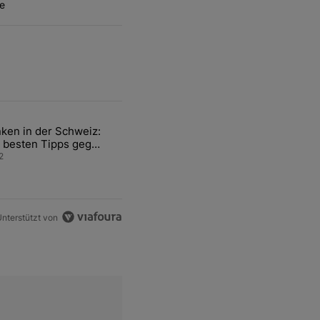
e
ten Artikel der letzten 7 days.
ken in der Schweiz:
ür den Verkauf von WM-Anteilen" mit 2 kommentare.
el mit dem Titel "Tanken in der Schweiz: Die besten Tipps gegen teu
 besten Tipps gegen
ren Sprit
2
nterstützt von