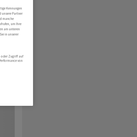
utige Kennungen
d unsere Partner
ind manche
ufrufen, um Ihre
ten am unteren
Sie in unserer
oder Zugriff auf
 Performance von