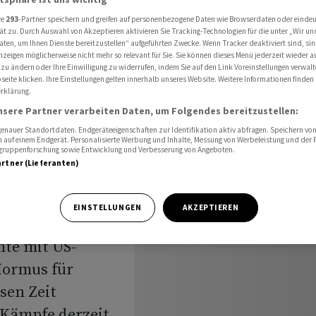
us beendet
re
293
-Partner speichern und greifen auf personenbezogene Daten wie Browserdaten oder einde
ät zu. Durch Auswahl von Akzeptieren aktivieren Sie Tracking-Technologien für die unter „Wir un
aten, um Ihnen Dienste bereitzustellen“ aufgeführten Zwecke. Wenn Tracker deaktiviert sind, s
nzeigen möglicherweise nicht mehr so relevant für Sie. Sie können dieses Menü jederzeit wieder a
chte in
 zu ändern oder Ihre Einwilligung zu widerrufen, indem Sie auf den Link Voreinstellungen verwal
eite klicken. Ihre Einstellungen gelten innerhalb unseres Website. Weitere Informationen finden 
rklärung.
s
nsere Partner verarbeiten Daten, um Folgendes bereitzustellen:
nauer Standortdaten. Endgeräteeigenschaften zur Identifikation aktiv abfragen. Speichern von 
 auf einem Endgerät. Personalisierte Werbung und Inhalte, Messung von Werbeleistung und der
elgruppenforschung sowie Entwicklung und Verbesserung von Angeboten.
artner (Lieferanten)
EINSTELLUNGEN
AKZEPTIEREN
hte mit US-
 Hormus für
sen Zeit
 Kämpfe derzeit