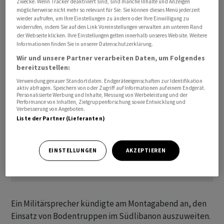
Zwecke. Wenn Tracker deaktiviert sind, sind manche Inhalte und Anzeigen
Raketenangriffen aus dem Libanon und beschränkte
möglicherweise nicht mehr so relevant für Sie. Sie können dieses Menü jederzeit
wieder aufrufen, um Ihre Einstellungen zu ändern oder Ihre Einwilligung zu
sich zunächst auf Luftangriffe, inzwischen gibt es aber
widerrufen, indem Sie auf den Link Voreinstellungen verwalten am unteren Rand
auch Einsätze am Boden.
der Webseite klicken. Ihre Einstellungen gelten innerhalb unseres Website. Weitere
Informationen finden Sie in unserer Datenschutzerklärung.
Wir und unsere Partner verarbeiten Daten, um Folgendes
bereitzustellen:
Verwendung genauer Standortdaten. Endgeräteeigenschaften zur Identifikation
aktiv abfragen. Speichern von oder Zugriff auf Informationen auf einem Endgerät.
Personalisierte Werbung und Inhalte, Messung von Werbeleistung und der
Performance von Inhalten, Zielgruppenforschung sowie Entwicklung und
Verbesserung von Angeboten.
Liste der Partner (Lieferanten)
EINSTELLUNGEN
AKZEPTIEREN
Ein Militärsprecher kündigte am Montagabend an, den
Einsatz von Bodentruppen im Südlibanon auszuweiten.