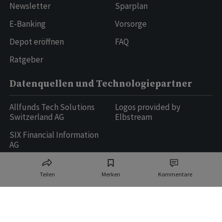
Newsletter
Sparplan
E-Banking
Vorsorge
Depot eröffnen
FAQ
Ratgeber
Datenquellen und Technologiepartner
Allfunds Tech Solutions
Logos provided by
Switzerland AG
Elbstream
SIX Financial Information
AG
Teilen
Merken
Kommentare
Ringier AG | Ringier Medien Schweiz
16
weitere Publikationen