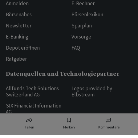
Anmelden
E-Rechner
Börsenabos
Börsenlexikon
Newsletter
Sparplan
E-Banking
Vorsorge
Depot eröffnen
FAQ
Ratgeber
Datenquellen und Technologiepartner
Allfunds Tech Solutions
Logos provided by
Switzerland AG
Elbstream
SIX Financial Information
AG
Teilen
Merken
Kommentare
Ringier AG | Ringier Medien Schweiz