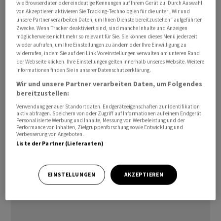
wie Browserdaten oder eindeutige Kennungen auf Ihrem Gerät zu. Durch Auswahl
Waffenruhe im Krieg zwischen Israel und der Hisbollah
von Akzeptieren aktivieren Sie Tracking-Technologien für die unter „Wir und
unsere Partner verarbeiten Daten, um Ihnen Dienste bereitzustellen“ aufgeführten
vermittelt. Seit ihrem Beginn im April wurde sie zweimal
Zwecke. Wenn Tracker deaktiviert sind, sind manche Inhalte und Anzeigen
verlängert und soll nun bis Ende Juni gelten. Bei den
möglicherweise nicht mehr so relevant für Sie. Sie können dieses Menü jederzeit
Gesprächen verhandelt Israel mit Libanons Regierung,
wieder aufrufen, um Ihre Einstellungen zu ändern oder Ihre Einwilligung zu
widerrufen, indem Sie auf den Link Voreinstellungen verwalten am unteren Rand
die selbst nicht Konfliktpartei ist. Die Hisbollah nimmt
der Webseite klicken. Ihre Einstellungen gelten innerhalb unseres Website. Weitere
nicht an den Gesprächen teil und lehnt diese ab.
Informationen finden Sie in unserer Datenschutzerklärung.
Beobachter gehen aber davon aus, dass die Miliz
Wir und unsere Partner verarbeiten Daten, um Folgendes
bereitzustellen:
laufend über den Stand der Verhandlungen informiert
wird. Israels Armee wie auch die Hisbollah haben ihre
Verwendung genauer Standortdaten. Endgeräteeigenschaften zur Identifikation
aktiv abfragen. Speichern von oder Zugriff auf Informationen auf einem Endgerät.
Angriffe bereits in den vergangenen Wochen trotz der
Personalisierte Werbung und Inhalte, Messung von Werbeleistung und der
Performance von Inhalten, Zielgruppenforschung sowie Entwicklung und
geltenden Waffenruhe fortgesetzt./czy/DP/zb
Verbesserung von Angeboten.
Liste der Partner (Lieferanten)
(AWP)
EINSTELLUNGEN
AKZEPTIEREN