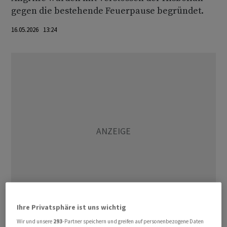
gegen die bestehende Feuerpause begründet.
16.05.2026 13:24
Ihre Privatsphäre ist uns wichtig
Wir und unsere
293
-Partner speichern und greifen auf personenbezogene Daten
Die USA hatten die erst am Freitag verlängerte