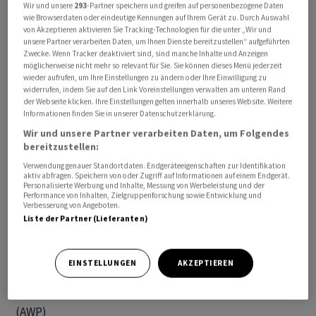
Wir und unsere
293
-Partner speichern und greifen auf personenbezogene Daten
am Vormittag angekündigt, man habe die Armee
wie Browserdaten oder eindeutige Kennungen auf Ihrem Gerät zu. Durch Auswahl
angewiesen, «sofort alle Brücken über den Litani-Fluss
von Akzeptieren aktivieren Sie Tracking-Technologien für die unter „Wir und
unsere Partner verarbeiten Daten, um Ihnen Dienste bereitzustellen“ aufgeführten
zu zerstören, die Terroraktivitäten dienen». So solle
Zwecke. Wenn Tracker deaktiviert sind, sind manche Inhalte und Anzeigen
verhindert werden, dass Mitglieder der mit dem Iran
möglicherweise nicht mehr so relevant für Sie. Sie können dieses Menü jederzeit
wieder aufrufen, um Ihre Einstellungen zu ändern oder Ihre Einwilligung zu
verbündeten libanesischen Hisbollah-Miliz und Waffen
widerrufen, indem Sie auf den Link Voreinstellungen verwalten am unteren Rand
in den Süden gelangen. Ausserdem solle das Militär die
der Webseite klicken. Ihre Einstellungen gelten innerhalb unseres Website. Weitere
Informationen finden Sie in unserer Datenschutzerklärung.
Zerstörung von Häusern im libanesischen Grenzgebiet
Wir und unsere Partner verarbeiten Daten, um Folgendes
zu Israel beschleunigen, um eine Bedrohung
bereitzustellen:
israelischer Grenzorte zu verhindern. Dabei folge man
Verwendung genauer Standortdaten. Endgeräteeigenschaften zur Identifikation
dem «Modell» der Grenzgebiete im Gazastreifen.
aktiv abfragen. Speichern von oder Zugriff auf Informationen auf einem Endgerät.
Personalisierte Werbung und Inhalte, Messung von Werbeleistung und der
Performance von Inhalten, Zielgruppenforschung sowie Entwicklung und
Nach Beginn des Iran-Kriegs vor mehr als drei Wochen
Verbesserung von Angeboten.
Liste der Partner (Lieferanten)
hatte auch die Schiitenmiliz ihre Angriffe auf Israel
wieder aufgenommen, Israel reagierte mit heftigen
Luftangriffen und Bodeneinsätzen in dem nördlichen
EINSTELLUNGEN
AKZEPTIEREN
Nachbarland.
(AWP)