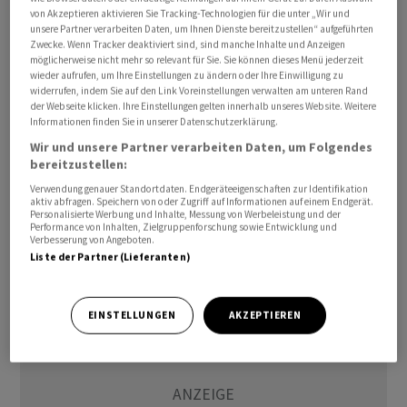
Luftverteidigungssysteme und Waffenlager angegriffen
von Akzeptieren aktivieren Sie Tracking-Technologien für die unter „Wir und
unsere Partner verarbeiten Daten, um Ihnen Dienste bereitzustellen“ aufgeführten
worden.
Zwecke. Wenn Tracker deaktiviert sind, sind manche Inhalte und Anzeigen
möglicherweise nicht mehr so relevant für Sie. Sie können dieses Menü jederzeit
wieder aufrufen, um Ihre Einstellungen zu ändern oder Ihre Einwilligung zu
Bei einem Angriff in Teheran seien am Freitag zwei
widerrufen, indem Sie auf den Link Voreinstellungen verwalten am unteren Rand
hochrangige Geheimdienstoffiziere des zentralen
der Webseite klicken. Ihre Einstellungen gelten innerhalb unseres Website. Weitere
Informationen finden Sie in unserer Datenschutzerklärung.
Hauptquartiers Chatam al-Anbija getötet worden.
Wir und unsere Partner verarbeiten Daten, um Folgendes
Dieses übernimmt in Kriegszeiten das Kommando im
bereitzustellen:
iranischen Generalstab. Die Angaben liessen sich
Verwendung genauer Standortdaten. Endgeräteeigenschaften zur Identifikation
zunächst nicht unabhängig überprüfen./ro/DP/zb
aktiv abfragen. Speichern von oder Zugriff auf Informationen auf einem Endgerät.
Personalisierte Werbung und Inhalte, Messung von Werbeleistung und der
Performance von Inhalten, Zielgruppenforschung sowie Entwicklung und
(AWP)
Verbesserung von Angeboten.
Liste der Partner (Lieferanten)
EINSTELLUNGEN
AKZEPTIEREN