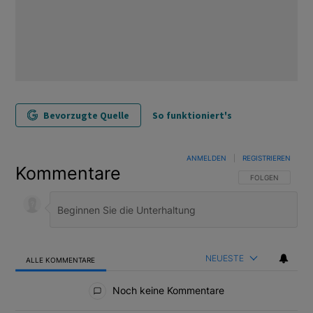
Bevorzugte Quelle
So funktioniert's
ANMELDEN
|
REGISTRIEREN
Kommentare
FOLGE DIESER U
FOLGEN
NEUESTE
ALLE KOMMENTARE
Alle Kommentare
Noch keine Kommentare