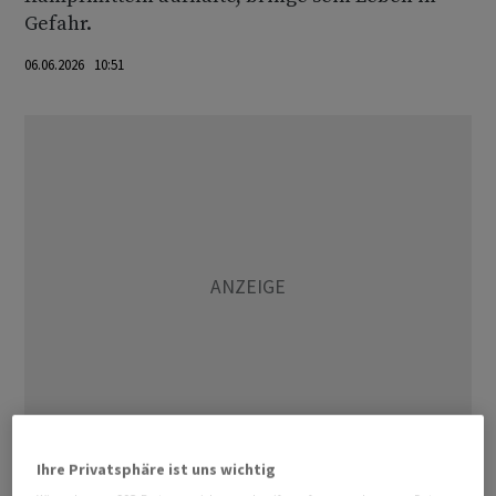
Gefahr.
06.06.2026 10:51
Ihre Privatsphäre ist uns wichtig
Der Armeesprecher begründete den