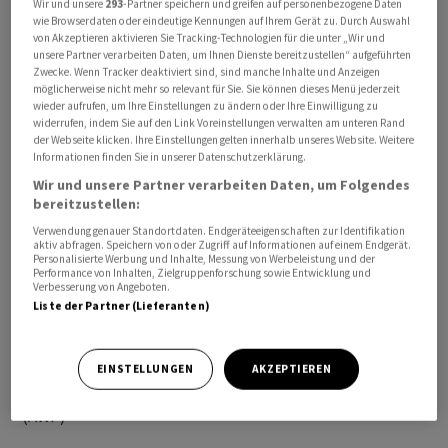
Wir und unsere
293
-Partner speichern und greifen auf personenbezogene Daten
Evakuierungsbefehl auf X mit Verstössen der
wie Browserdaten oder eindeutige Kennungen auf Ihrem Gerät zu. Durch Auswahl
von Akzeptieren aktivieren Sie Tracking-Technologien für die unter „Wir und
libanesischen Hisbollah-Miliz gegen die Waffenruhe.
unsere Partner verarbeiten Daten, um Ihnen Dienste bereitzustellen“ aufgeführten
Hisbollah-Chef Naim Kassim hatte die Vereinbarung
Zwecke. Wenn Tracker deaktiviert sind, sind manche Inhalte und Anzeigen
möglicherweise nicht mehr so relevant für Sie. Sie können dieses Menü jederzeit
zwischen der libanesischen Regierung und Israel
wieder aufrufen, um Ihre Einstellungen zu ändern oder Ihre Einwilligung zu
abgelehnt.
widerrufen, indem Sie auf den Link Voreinstellungen verwalten am unteren Rand
der Webseite klicken. Ihre Einstellungen gelten innerhalb unseres Website. Weitere
Informationen finden Sie in unserer Datenschutzerklärung.
Der Sahrani-Fluss ist rund 30 Kilometer lang. Er
Wir und unsere Partner verarbeiten Daten, um Folgendes
entspringt im Libanongebirge und mündet etwa sieben
bereitzustellen:
Kilometer südlich der historischen Hafenstadt Sidon ins
Verwendung genauer Standortdaten. Endgeräteeigenschaften zur Identifikation
Mittelmeer.
aktiv abfragen. Speichern von oder Zugriff auf Informationen auf einem Endgerät.
Personalisierte Werbung und Inhalte, Messung von Werbeleistung und der
Performance von Inhalten, Zielgruppenforschung sowie Entwicklung und
Verbesserung von Angeboten.
Die israelische Armee hatte vor den
Liste der Partner (Lieferanten)
Evakuierungsbefehlen über mehrere Drohnenangriffe
der Hisbollah auf Nordisrael sowie israelische Soldaten
im Südlibanon berichtet.
EINSTELLUNGEN
AKZEPTIEREN
(AWP)