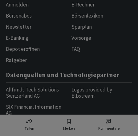
Anmelden
E-Rechner
Börsenabos
Börsenlexikon
Newsletter
Sparplan
E-Banking
Vorsorge
Depot eröffnen
FAQ
Ratgeber
Datenquellen und Technologiepartner
Allfunds Tech Solutions
Logos provided by
Switzerland AG
Elbstream
SIX Financial Information
AG
Teilen
Merken
Kommentare
Ringier AG | Ringier Medien Schweiz