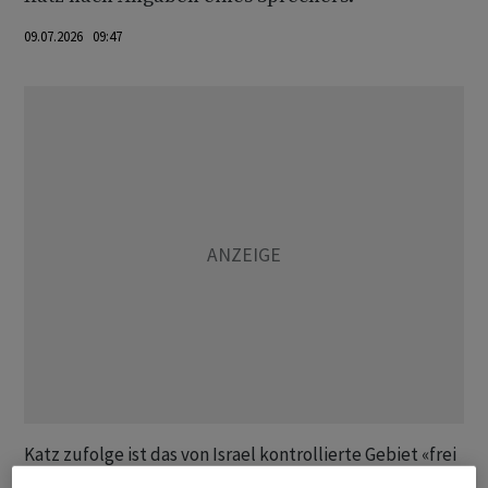
09.07.2026 09:47
Katz zufolge ist das von Israel kontrollierte Gebiet «frei
von Bewohnern sowie von terroristischer Infrastruktur