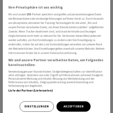
unter und über der Erde». Ziel sei es, die Menschen in
Ihre Privatsphäre ist uns wichtig
Nordisrael vor der Gefahr von Überfällen,
Wir und unsere
293
-Partner speichern und greifen auf personenbezogene Daten
Panzerabwehrfeuer und direkten Bedrohungen zu
wie Browserdaten oder eindeutige Kennungen auf Ihrem Gerät zu. Durch Auswahl
schützen.
von Akzeptieren aktivieren Sie Tracking-Technologien für die unter „Wir und
unsere Partner verarbeiten Daten, um Ihnen Dienste bereitzustellen“ aufgeführten
Zwecke. Wenn Tracker deaktiviert sind, sind manche Inhalte und Anzeigen
Katz erklärte zudem, die Hisbollah habe Israel zweimal
möglicherweise nicht mehr so relevant für Sie. Sie können dieses Menü jederzeit
wieder aufrufen, um Ihre Einstellungen zu ändern oder Ihre Einwilligung zu
angegriffen - nach dem Terrorüberfall der islamistischen
widerrufen, indem Sie auf den Link Voreinstellungen verwalten am unteren Rand
Hamas auf Israel am 7. Oktober 2023 sowie nach Beginn
der Webseite klicken. Ihre Einstellungen gelten innerhalb unseres Website. Weitere
Informationen finden Sie in unserer Datenschutzerklärung.
des Iran-Krieges am 28. Februar.
Wir und unsere Partner verarbeiten Daten, um Folgendes
bereitzustellen:
Libanons Bedingungen
Verwendung genauer Standortdaten. Endgeräteeigenschaften zur Identifikation
aktiv abfragen. Speichern von oder Zugriff auf Informationen auf einem Endgerät.
Aktuell knüpft die libanesische Regierung ihre
Personalisierte Werbung und Inhalte, Messung von Werbeleistung und der
Performance von Inhalten, Zielgruppenforschung sowie Entwicklung und
Teilnahme an einer weiteren Gesprächsrunde mit Israel
Verbesserung von Angeboten.
Liste der Partner (Lieferanten)
in Rom an einen Truppenrückzug aus zwei festgelegten
sogenannten Pilotzonen. Israelische Medien berichten,
ein solcher Schritt gelte vor den bis Mitte Oktober
EINSTELLUNGEN
AKZEPTIEREN
erwarteten Parlamentswahlen als unwahrscheinlich. Der