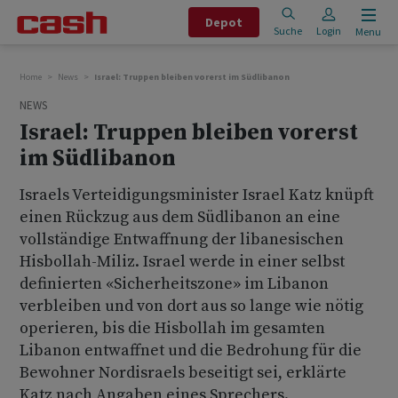
Depot
Suche
Login
Menu
Home
News
Israel: Truppen bleiben vorerst im Südlibanon
NEWS
Israel: Truppen bleiben vorerst
im Südlibanon
Israels Verteidigungsminister Israel Katz knüpft
einen Rückzug aus dem Südlibanon an eine
vollständige Entwaffnung der libanesischen
Hisbollah-Miliz. Israel werde in einer selbst
definierten «Sicherheitszone» im Libanon
verbleiben und von dort aus so lange wie nötig
operieren, bis die Hisbollah im gesamten
Libanon entwaffnet und die Bedrohung für die
Bewohner Nordisraels beseitigt sei, erklärte
Katz nach Angaben eines Sprechers.