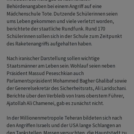
Behördenangaben bei einem Angriff auf eine
Mädchenschule Tote. Dutzende Schülerinnen seien
ums Leben gekommen und viele verletzt worden,
berichtete der staatliche Rundfunk. Rund 170
Schülerinnen sollen sich in der Schule zum Zeitpunkt
des Raketenangriffs aufgehalten haben.
Nach iranischer Darstellung sollen wichtige
Staatsmänner am Leben sein. Wohlauf seien neben
Präsident Massud Peseschkian auch
Parlamentspräsident Mohammed Bagher Ghalibaf sowie
der Generelsekretär des Sicherheitsrats, Ali Laridschani.
Berichte über den Verbleib von Irans oberstem Führer,
Ajatollah Ali Chamenei, gab es zunächst nicht.
In der Millionenmetropole Teheran bildeten sich nach
den Angriffen Israels und der USA lange Schlangen an
den Tankstellen. Massen versuchten, die Hauptstadt zu