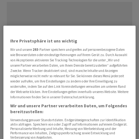
Ihre Privatsphäre ist uns wichtig
Wir und unsere
293
-Partner speichern und greifen auf personenbezogene Daten
wie Browserdaten oder eindeutige Kennungen auf Ihrem Gerät zu. Durch Auswahl
von Akzeptieren aktivieren Sie Tracking-Technologien für die unter „Wir und
unsere Partner verarbeiten Daten, um Ihnen Dienste bereitzustellen“ aufgeführten
Zwecke. Wenn Tracker deaktiviert sind, sind manche Inhalte und Anzeigen
möglicherweise nicht mehr so relevant für Sie. Sie können dieses Menü jederzeit
wieder aufrufen, um Ihre Einstellungen zu ändern oder Ihre Einwilligung zu
widerrufen, indem Sie auf den Link Voreinstellungen verwalten am unteren Rand
der Webseite klicken. Ihre Einstellungen gelten innerhalb unseres Website. Weitere
Angriffe folgen auf Verhandlungen
Informationen finden Sie in unserer Datenschutzerklärung.
Wir und unsere Partner verarbeiten Daten, um Folgendes
Am Donnerstag hatten die USA und der Iran noch
bereitzustellen:
indirekt über das umstrittene Atomprogramm des
Verwendung genauer Standortdaten. Endgeräteeigenschaften zur Identifikation
aktiv abfragen. Speichern von oder Zugriff auf Informationen auf einem Endgerät.
Landes verhandelt. Für eine Einigung hatte Trump
Personalisierte Werbung und Inhalte, Messung von Werbeleistung und der
Teheran ein Ultimatum bis Anfang März gestellt - und
Performance von Inhalten, Zielgruppenforschung sowie Entwicklung und
Verbesserung von Angeboten.