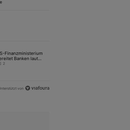
e
ten Artikel der letzten 7 days.
S-Finanzministerium
ational Awareness: Alles über den Retter-Deal" mit 3 kommentare.
ikel mit dem Titel "US-Finanzministerium bereitet Banken laut Inside
ereitet Banken laut
nsider auf eventuelle
2
en-Intervention vor
nterstützt von