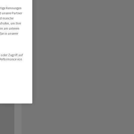
utige Kennungen
d unsere Partner
ind manche
ufrufen, um Ihre
ten am unteren
Sie in unserer
oder Zugriff auf
 Performance von