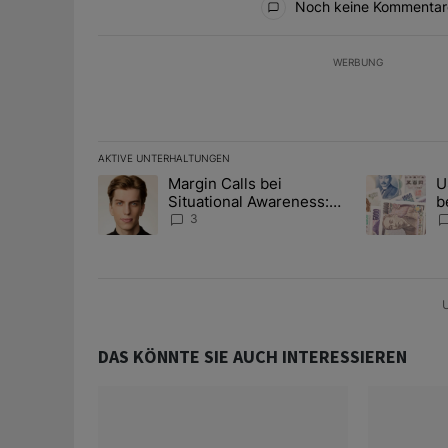
Noch keine Kommentar
WERBUNG
AKTIVE UNTERHALTUNGEN
Das Folgende ist eine Liste der am meisten kommentier
Margin Calls bei
U
Ein Trendartikel mit dem Titel "Margin Calls bei Situ
Ein Trendart
Situational Awareness:
b
Alles über den Retter-
I
3
Deal
Y
U
DAS KÖNNTE SIE AUCH INTERESSIEREN