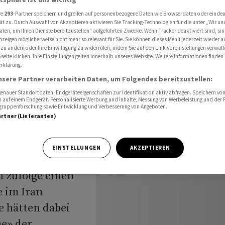
sier genommen
re
293
-Partner speichern und greifen auf personenbezogene Daten wie Browserdaten oder einde
ät zu. Durch Auswahl von Akzeptieren aktivieren Sie Tracking-Technologien für die unter „Wir un
aten, um Ihnen Dienste bereitzustellen“ aufgeführten Zwecke. Wenn Tracker deaktiviert sind, s
nzeigen möglicherweise nicht mehr so relevant für Sie. Sie können dieses Menü jederzeit wieder a
 zu ändern oder Ihre Einwilligung zu widerrufen, indem Sie auf den Link Voreinstellungen verwal
eite klicken. Ihre Einstellungen gelten innerhalb unseres Website. Weitere Informationen finden 
rklärung.
eme im
nsere Partner verarbeiten Daten, um Folgendes bereitzustellen:
nauer Standortdaten. Endgeräteeigenschaften zur Identifikation aktiv abfragen. Speichern von 
enommen
 auf einem Endgerät. Personalisierte Werbung und Inhalte, Messung von Werbeleistung und der
elgruppenforschung sowie Entwicklung und Verbesserung von Angeboten.
artner (Lieferanten)
EINSTELLUNGEN
AKZEPTIEREN
 zufolge einen
e im Iran
 hätten dabei
e» der