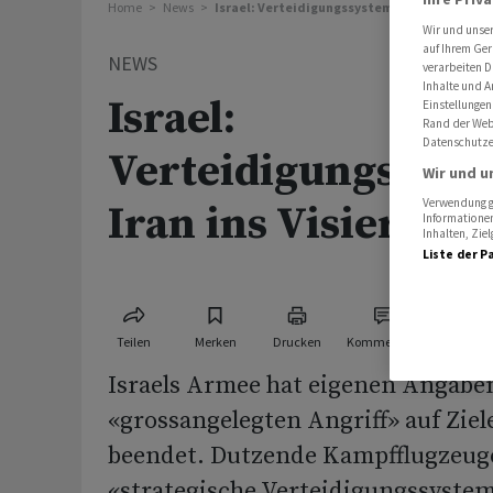
Home
News
Israel: Verteidigungssysteme im Iran ins Vi
Wir und unse
auf Ihrem Ger
NEWS
verarbeiten D
Inhalte und A
Israel:
Einstellungen
Rand der Webs
Datenschutze
Verteidigungssyst
Wir und u
Verwendung ge
Iran ins Visier g
Informationen
Inhalten, Zi
Liste der P
Teilen
Merken
Drucken
Kommentare
Israels Armee hat eigenen Angaben
«grossangelegten Angriff» auf Ziel
beendet. Dutzende Kampfflugzeuge
«strategische Verteidigungssystem