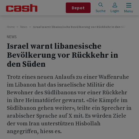
Depot
Suche
Login
Menu
Home
News
Israel warnt libanesische Bevölkerung vor Rückkehr in den Süden
NEWS
Israel warnt libanesische
Bevölkerung vor Rückkehr in
den Süden
Trotz eines neuen Anlaufs zu einer Waffenruhe
im Libanon hat das israelische Militär die
Bewohner des Südlibanons vor einer Rückkehr
in ihre Heimatdörfer gewarnt. «Die Kämpfe im
Südlibanon gehen weiter», teilte ein Sprecher in
arabischer Sprache auf X mit. Es würden Ziele
der vom Iran unterstützen Hisbollah
angegriffen, hiess es.