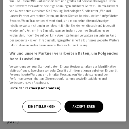
Wir und unsere
293
-Partner speichern und greifen auf personenbezogene Daten
Gefahr.
wie Browserdaten oder eindeutige Kennungen auf Ihrem Gerät zu. Durch Auswahl
von Akzeptieren aktivieren Sie Tracking-Technologien für die unter „Wir und
unsere Partner verarbeiten Daten, um Ihnen Dienste bereitzustellen“ aufgeführten
Israel und der Libanon hatten sich in der Nacht erneut
Zwecke. Wenn Tracker deaktiviert sind, sind manche Inhalte und Anzeigen
möglicherweise nicht mehr so relevant für Sie. Sie können dieses Menü jederzeit
auf einen Weg zur Umsetzung der Waffenruhe geeinigt.
wieder aufrufen, um Ihre Einstellungen zu ändern oder Ihre Einwilligung zu
Die Hisbollah hat sich dazu bisher nicht geäussert.
widerrufen, indem Sie auf den Link Voreinstellungen verwalten am unteren Rand
der Webseite klicken. Ihre Einstellungen gelten innerhalb unseres Website. Weitere
Informationen finden Sie in unserer Datenschutzerklärung.
Zwar galt schon zuvor eine Waffenruhe, sie war aber
Wir und unsere Partner verarbeiten Daten, um Folgendes
praktisch unwirksam, da die gegenseitigen Angriffe fast
bereitzustellen:
unvermindert fortgesetzt wurden. Wegen des seit
Verwendung genauer Standortdaten. Endgeräteeigenschaften zur Identifikation
Anfang März andauernden Kriegs wurden im Libanon
aktiv abfragen. Speichern von oder Zugriff auf Informationen auf einem Endgerät.
Personalisierte Werbung und Inhalte, Messung von Werbeleistung und der
Hunderttausende Menschen vertrieben. Viele
Performance von Inhalten, Zielgruppenforschung sowie Entwicklung und
Verbesserung von Angeboten.
Menschen dort fürchten sich vor eine Fortsetzung der
Liste der Partner (Lieferanten)
bisherigen Waffenruhe, die keine Entschärfung des
Konflikts zwischen Israel und der Hisbollah
durchsetzen konnte./arj/DP/jha
EINSTELLUNGEN
AKZEPTIEREN
(AWP)