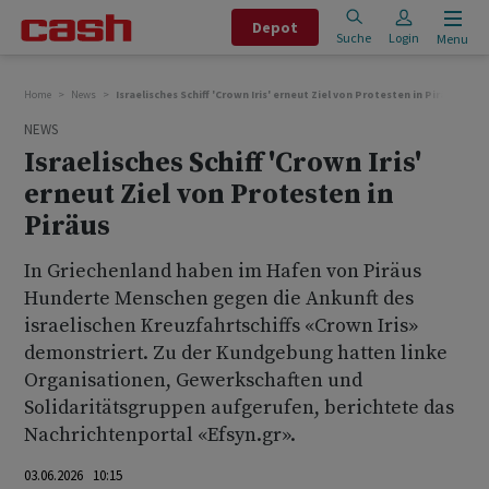
Depot
Suche
Login
Menu
Home
News
Israelisches Schiff 'Crown Iris' erneut Ziel von Protesten in Piräus
NEWS
Israelisches Schiff 'Crown Iris'
erneut Ziel von Protesten in
Piräus
In Griechenland haben im Hafen von Piräus
Hunderte Menschen gegen die Ankunft des
israelischen Kreuzfahrtschiffs «Crown Iris»
demonstriert. Zu der Kundgebung hatten linke
Organisationen, Gewerkschaften und
Solidaritätsgruppen aufgerufen, berichtete das
Nachrichtenportal «Efsyn.gr».
03.06.2026 10:15