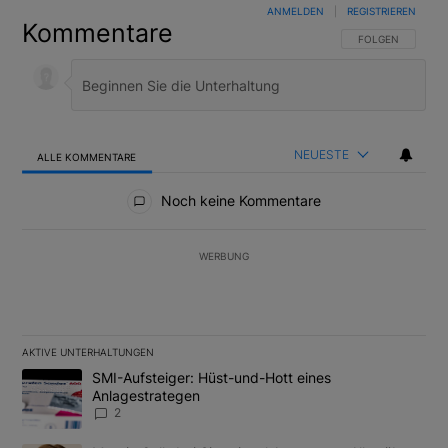
ANMELDEN
|
REGISTRIEREN
Kommentare
FOLGE DIESER U
FOLGEN
NEUESTE
ALLE KOMMENTARE
Alle Kommentare
Noch keine Kommentare
WERBUNG
AKTIVE UNTERHALTUNGEN
Das Folgende ist eine Liste der am meisten kommentierten Artikel
Ein Trendartikel mit dem Titel "SMI-Aufsteiger: Hüst-und-Hott e
SMI-Aufsteiger: Hüst-und-Hott eines
Anlagestrategen
2