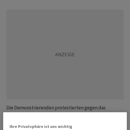
Die Demonstrierenden protestierten gegen das
Vorgehen Israels im Gazastreifen und forderten mehr
Unterstützung für die palästinensische Bevölkerung.
Ihre Privatsphäre ist uns wichtig
Bereits während der vergangenen Sommersaison war