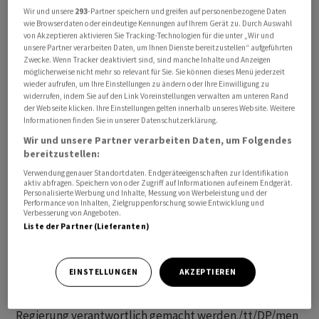
Wir und unsere
293
-Partner speichern und greifen auf personenbezogene Daten
die «Crown Iris» bei ihren Fahrten durch die Ägäis
wie Browserdaten oder eindeutige Kennungen auf Ihrem Gerät zu. Durch Auswahl
mehrfach Ziel ähnlicher Protestaktionen in griechischen
von Akzeptieren aktivieren Sie Tracking-Technologien für die unter „Wir und
unsere Partner verarbeiten Daten, um Ihnen Dienste bereitzustellen“ aufgeführten
Häfen geworden.
Zwecke. Wenn Tracker deaktiviert sind, sind manche Inhalte und Anzeigen
möglicherweise nicht mehr so relevant für Sie. Sie können dieses Menü jederzeit
Die Kundgebung in Piräus verlief nach Berichten
wieder aufrufen, um Ihre Einstellungen zu ändern oder Ihre Einwilligung zu
widerrufen, indem Sie auf den Link Voreinstellungen verwalten am unteren Rand
griechischer Medien weitgehend friedlich. Die Polizei
der Webseite klicken. Ihre Einstellungen gelten innerhalb unseres Website. Weitere
war mit einem grösseren Aufgebot vor Ort, um mögliche
Informationen finden Sie in unserer Datenschutzerklärung.
Störungen zu verhindern.
Wir und unsere Partner verarbeiten Daten, um Folgendes
bereitzustellen:
Kontroverse Debatte
Verwendung genauer Standortdaten. Endgeräteeigenschaften zur Identifikation
aktiv abfragen. Speichern von oder Zugriff auf Informationen auf einem Endgerät.
Personalisierte Werbung und Inhalte, Messung von Werbeleistung und der
Performance von Inhalten, Zielgruppenforschung sowie Entwicklung und
Die Proteste werden in Griechenland kontrovers
Verbesserung von Angeboten.
diskutiert. Während die Teilnehmer auf die Lage in den
Liste der Partner (Lieferanten)
palästinensischen Gebieten aufmerksam machen
wollen, warnen Kritiker vor möglichen Auswirkungen
EINSTELLUNGEN
AKZEPTIEREN
auf den Tourismus. Zudem betonen sie, israelische
Touristen dürften nicht pauschal für die Politik ihrer
Regierung verantwortlich gemacht werden./tt/DP/men