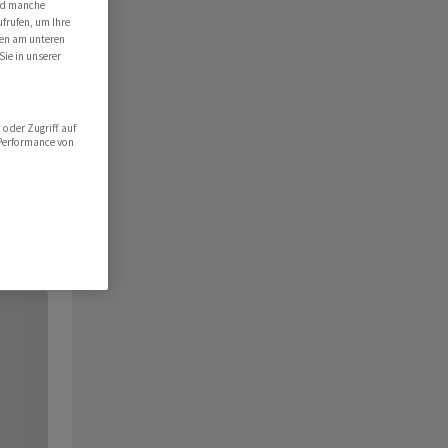
ind manche
ufrufen, um Ihre
ten am unteren
Sie in unserer
oder Zugriff auf
 Performance von