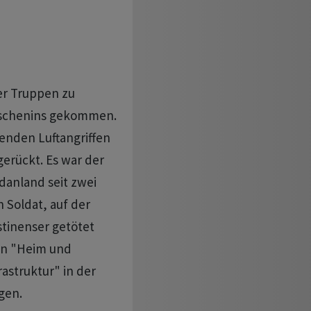
er Truppen zu
Dschenins gekommen.
enden Luftangriffen
erückt. Es war der
rdanland seit zwei
n Soldat, auf der
tinenser getötet
ion "Heim und
rastruktur" in der
gen.