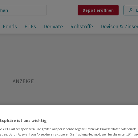
Depot
eröffnen
Israels Armee beendet Militäreinsatz in Dschenin
Fonds
ETFs
Derivate
Rohstoffe
Devisen & Zinse
Teilen
Merken
Drucken
Kommentare
atsphäre ist uns wichtig
re
293
-Partner speichern und greifen auf personenbezogene Daten wie Browserdaten oder einde
ät zu. Durch Auswahl von Akzeptieren aktivieren Sie Tracking-Technologien für die unter „Wir un