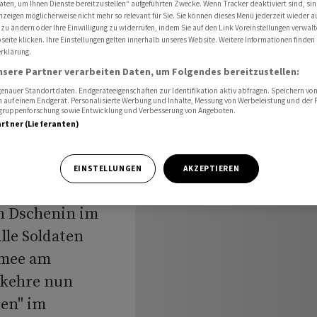
aten, um Ihnen Dienste bereitzustellen“ aufgeführten Zwecke. Wenn Tracker deaktiviert sind, s
henin
nzeigen möglicherweise nicht mehr so relevant für Sie. Sie können dieses Menü jederzeit wieder a
 zu ändern oder Ihre Einwilligung zu widerrufen, indem Sie auf den Link Voreinstellungen verwal
eite klicken. Ihre Einstellungen gelten innerhalb unseres Website. Weitere Informationen finden 
rklärung.
ndet
nsere Partner verarbeiten Daten, um Folgendes bereitzustellen:
nauer Standortdaten. Endgeräteeigenschaften zur Identifikation aktiv abfragen. Speichern von 
Dschenin
 auf einem Endgerät. Personalisierte Werbung und Inhalte, Messung von Werbeleistung und der
elgruppenforschung sowie Entwicklung und Verbesserung von Angeboten.
artner (Lieferanten)
EINSTELLUNGEN
AKZEPTIEREN
in Dschenin im
lle Soldaten
rmee am
 kehre nun
ten" im