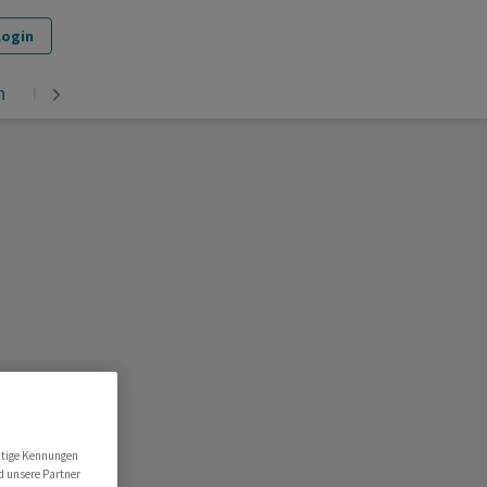
Login
n
Krypto
utige Kennungen
d unsere Partner