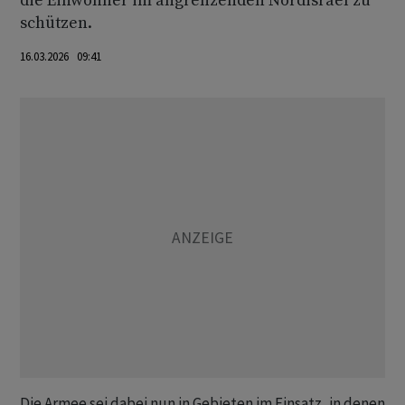
die Einwohner im angrenzenden Nordisrael zu
schützen.
16.03.2026 09:41
Die Armee sei dabei nun in Gebieten im Einsatz, in denen