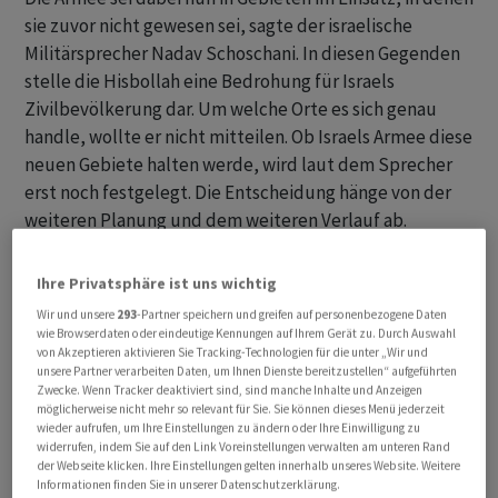
sie zuvor nicht gewesen sei, sagte der israelische
Militärsprecher Nadav Schoschani. In diesen Gegenden
stelle die Hisbollah eine Bedrohung für Israels
Zivilbevölkerung dar. Um welche Orte es sich genau
handle, wollte er nicht mitteilen. Ob Israels Armee diese
neuen Gebiete halten werde, wird laut dem Sprecher
erst noch festgelegt. Die Entscheidung hänge von der
weiteren Planung und dem weiteren Verlauf ab.
Israels Armee teilte weiter mit, dass sie vor dem
Ihre Privatsphäre ist uns wichtig
Einmarsch der Soldaten Angriffe mit Artillerie und aus
Wir und unsere
293
-Partner speichern und greifen auf personenbezogene Daten
der Luft ausgeführt habe, «um Bedrohungen im
wie Browserdaten oder eindeutige Kennungen auf Ihrem Gerät zu. Durch Auswahl
von Akzeptieren aktivieren Sie Tracking-Technologien für die unter „Wir und
Einsatzgebiet zu minimieren». Die «Times of Israel»
unsere Partner verarbeiten Daten, um Ihnen Dienste bereitzustellen“ aufgeführten
sprach von einer «Erweiterung der Pufferzone» im
Zwecke. Wenn Tracker deaktiviert sind, sind manche Inhalte und Anzeigen
möglicherweise nicht mehr so relevant für Sie. Sie können dieses Menü jederzeit
Südlibanon, «um die Bedrohung durch die Hisbollah
wieder aufrufen, um Ihre Einstellungen zu ändern oder Ihre Einwilligung zu
von der Grenze fernzuhalten».
widerrufen, indem Sie auf den Link Voreinstellungen verwalten am unteren Rand
der Webseite klicken. Ihre Einstellungen gelten innerhalb unseres Website. Weitere
Informationen finden Sie in unserer Datenschutzerklärung.
Bericht: Bodentruppen töten Dutzende Hisbollah-