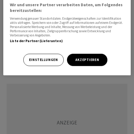
Wir und unsere Partner verarbeiten Daten, um Folgendes
Mitglieder
bereitzustellen:
Verwendung genauer Standortdaten. Endgeräteeigenschaften zur Identifikation
Die Zeitung hatte bereits am Wochenende berichtet,
aktiv abfragen. Speichern von oder Zugriff auf Informationen auf einem Endgerät.
dass israelische Bodentruppen bei Kämpfen im
Personalisierte Werbung und Inhalte, Messung von Werbeleistung und der
Performance von Inhalten, Zielgruppenforschung sowie Entwicklung und
Südlibanon Dutzende Milizionäre der irantreuen
Verbesserung von Angeboten.
Liste der Partner (Lieferanten)
Hisbollah getötet hätten. Israels
Verteidigungsministerium bestätigte den Bericht auf
Anfrage. Zudem seien Waffenlager, ein
EINSTELLUNGEN
AKZEPTIEREN
Kommandozentrum und Beobachtungsposten der
Hisbollah zerstört worden.