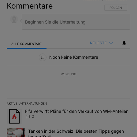
Kommentare
FOLGE DIESER U
FOLGEN
NEUESTE
ALLE KOMMENTARE
Alle Kommentare
Noch keine Kommentare
WERBUNG
AKTIVE UNTERHALTUNGEN
Das Folgende ist eine Liste der am meisten kommentierten Artikel
Ein Trendartikel mit dem Titel "Fifa verwirft Pläne für den Verk
Fifa verwirft Pläne für den Verkauf von WM-Anteilen
2
Ein Trendartikel mit dem Titel "Tanken in der Schweiz: Die best
Tanken in der Schweiz: Die besten Tipps gegen
teuren Sprit