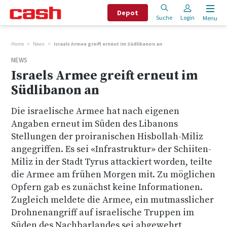
Depot
Suche
Login
Menu
Home
News
Israels Armee greift erneut im Südlibanon an
NEWS
Israels Armee greift erneut im
Südlibanon an
Die israelische Armee hat nach eigenen
Angaben erneut im Süden des Libanons
Stellungen der proiranischen Hisbollah-Miliz
angegriffen. Es sei «Infrastruktur» der Schiiten-
Miliz in der Stadt Tyrus attackiert worden, teilte
die Armee am frühen Morgen mit. Zu möglichen
Opfern gab es zunächst keine Informationen.
Zugleich meldete die Armee, ein mutmasslicher
Drohnenangriff auf israelische Truppen im
Süden des Nachbarlandes sei abgewehrt