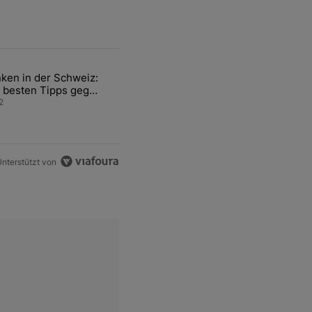
ten Artikel der letzten 7 days.
ken in der Schweiz:
ür den Verkauf von WM-Anteilen" mit 2 kommentare.
el mit dem Titel "Tanken in der Schweiz: Die besten Tipps gegen teu
 besten Tipps gegen
ren Sprit
2
nterstützt von