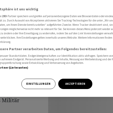
atsphäre ist uns wichtig
re
293
-Partner speichern und greifen auf personenbezogene Daten wie Browserdaten oder einde
ät zu. Durch Auswahl von Akzeptieren aktivieren Sie Tracking-Technologien für die unter „Wir un
det
aten, um Ihnen Dienste bereitzustellen“ aufgeführten Zwecke. Wenn Tracker deaktiviert sind, s
nzeigen möglicherweise nicht mehr so relevant für Sie. Sie können dieses Menü jederzeit wieder a
 zu ändern oder Ihre Einwilligung zu widerrufen, indem Sie auf den Link Voreinstellungen verwal
eite klicken. Ihre Einstellungen gelten innerhalb unseres Website. Weitere Informationen finden 
rklärung.
nsere Partner verarbeiten Daten, um Folgendes bereitzustellen:
nauer Standortdaten. Endgeräteeigenschaften zur Identifikation aktiv abfragen. Speichern von 
 auf einem Endgerät. Personalisierte Werbung und Inhalte, Messung von Werbeleistung und der
elgruppenforschung sowie Entwicklung und Verbesserung von Angeboten.
artner (Lieferanten)
 zufolge trotz
auptstadt Beirut
EINSTELLUNGEN
AKZEPTIEREN
«gezielten»
 Militär