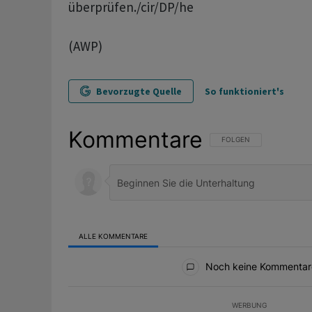
überprüfen./cir/DP/he
(AWP)
Bevorzugte Quelle
So funktioniert's
Kommentare
FOLGE DIESER UNTERHAL
FOLGEN
ALLE KOMMENTARE
Alle Kommentare
Noch keine Kommentar
WERBUNG