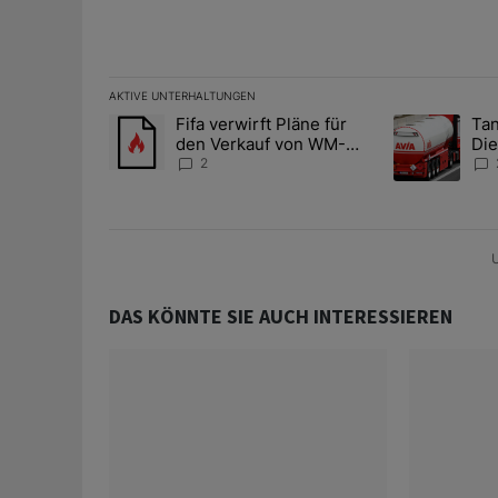
AKTIVE UNTERHALTUNGEN
Das Folgende ist eine Liste der am meisten kommentier
Fifa verwirft Pläne für
Tan
Ein Trendartikel mit dem Titel "Fifa verwirft Pläne f
Ein Trendartik
den Verkauf von WM-
Die
Anteilen
teu
2
U
DAS KÖNNTE SIE AUCH INTERESSIEREN