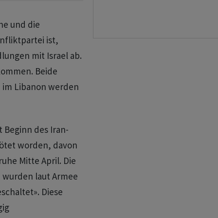
che und die
fliktpartei ist,
dlungen mit Israel ab.
gekommen. Beide
re im Libanon werden
it Beginn des Iran-
tötet worden, davon
uhe Mitte April. Die
 wurden laut Armee
chaltet». Diese
gig