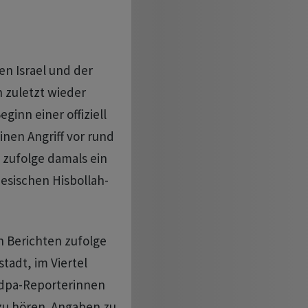
en Israel und der
n zuletzt wieder
inn einer offiziell
inen Angriff vor rund
 zufolge damals ein
sischen Hisbollah-
en Berichten zufolge
adt, im Viertel
d dpa-Reporterinnen
zu hören. Angaben zu