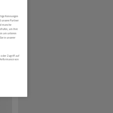
utige Kennungen
d unsere Partner
ind manche
ufrufen, um Ihre
ten am unteren
Sie in unserer
oder Zugriff auf
 Performance von