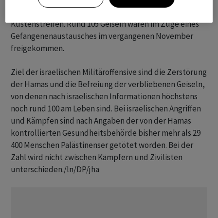
Menschen und verschleppten 250 weitere in den
Küstenstreifen. Rund 105 Geiseln waren im Zuge eines
Gefangenenaustausches im vergangenen November
freigekommen.
Ziel der israelischen Militäroffensive sind die Zerstörung
der Hamas und die Befreiung der verbliebenen Geiseln,
von denen nach israelischen Informationen höchstens
noch rund 100 am Leben sind. Bei israelischen Angriffen
und Kämpfen sind nach Angaben der von der Hamas
kontrollierten Gesundheitsbehörde bisher mehr als 29
400 Menschen Palästinenser getötet worden. Bei der
Zahl wird nicht zwischen Kämpfern und Zivilisten
unterschieden./ln/DP/jha