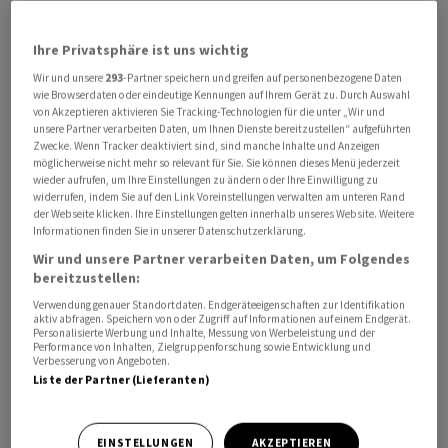
Ihre Privatsphäre ist uns wichtig
Wir und unsere
293
-Partner speichern und greifen auf personenbezogene Daten
wie Browserdaten oder eindeutige Kennungen auf Ihrem Gerät zu. Durch Auswahl
von Akzeptieren aktivieren Sie Tracking-Technologien für die unter „Wir und
unsere Partner verarbeiten Daten, um Ihnen Dienste bereitzustellen“ aufgeführten
Zwecke. Wenn Tracker deaktiviert sind, sind manche Inhalte und Anzeigen
möglicherweise nicht mehr so relevant für Sie. Sie können dieses Menü jederzeit
wieder aufrufen, um Ihre Einstellungen zu ändern oder Ihre Einwilligung zu
Auch im Norden sowie im Zentrum des abgeriegelten
widerrufen, indem Sie auf den Link Voreinstellungen verwalten am unteren Rand
der Webseite klicken. Ihre Einstellungen gelten innerhalb unseres Website. Weitere
Küstenstreifens seien mehrere Terroristen getötet und
Informationen finden Sie in unserer Datenschutzerklärung.
Waffenlager gefunden worden, hiess es weiter. Zudem
Wir und unsere Partner verarbeiten Daten, um Folgendes
hätten die Truppen weitere Tunnelschächte freigelegt.
bereitzustellen:
Verwendung genauer Standortdaten. Endgeräteeigenschaften zur Identifikation
Auslöser des Krieges war das schlimmste Massaker in
aktiv abfragen. Speichern von oder Zugriff auf Informationen auf einem Endgerät.
Personalisierte Werbung und Inhalte, Messung von Werbeleistung und der
der Geschichte Israels, das Terroristen der
Performance von Inhalten, Zielgruppenforschung sowie Entwicklung und
Verbesserung von Angeboten.
islamistischen Hamas sowie anderer extremistischer
Liste der Partner (Lieferanten)
Palästinenserorganisationen am 7. Oktober vergangenen
Jahres in Israel nahe der Grenze zum Gazastreifen
verübt hatten. Sie ermordeten dabei mehr als 1200
EINSTELLUNGEN
AKZEPTIEREN