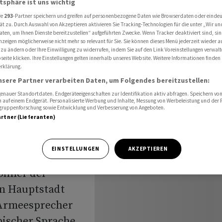
atsphäre ist uns wichtig
orten zur Flucht auf
re
293
-Partner speichern und greifen auf personenbezogene Daten wie Browserdaten oder einde
ät zu. Durch Auswahl von Akzeptieren aktivieren Sie Tracking-Technologien für die unter „Wir un
aten, um Ihnen Dienste bereitzustellen“ aufgeführten Zwecke. Wenn Tracker deaktiviert sind, s
nzeigen möglicherweise nicht mehr so relevant für Sie. Sie können dieses Menü jederzeit wieder a
 zu ändern oder Ihre Einwilligung zu widerrufen, indem Sie auf den Link Voreinstellungen verwal
eite klicken. Ihre Einstellungen gelten innerhalb unseres Website. Weitere Informationen finden 
rklärung.
ruts
nsere Partner verarbeiten Daten, um Folgendes bereitzustellen:
t auf
nauer Standortdaten. Endgeräteeigenschaften zur Identifikation aktiv abfragen. Speichern von 
 auf einem Endgerät. Personalisierte Werbung und Inhalte, Messung von Werbeleistung und der
elgruppenforschung sowie Entwicklung und Verbesserung von Angeboten.
artner (Lieferanten)
EINSTELLUNGEN
AKZEPTIEREN
wohner der
en Hauptstadt
 Armeesprecher
bischer Sprache,