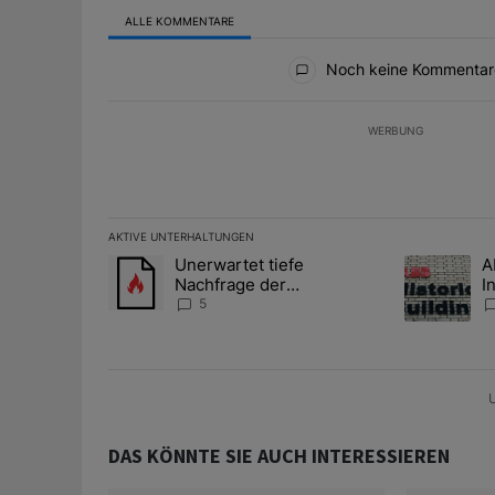
ALLE KOMMENTARE
Alle Kommentare
Noch keine Kommentar
WERBUNG
AKTIVE UNTERHALTUNGEN
Das Folgende ist eine Liste der am meisten kommentier
Unerwartet tiefe
A
Ein Trendartikel mit dem Titel "Unerwartet tiefe Nac
Ein Trendart
Nachfrage der
I
Zentralbanken könnte
S
5
Goldpreis weiter belasten
l
A
U
DAS KÖNNTE SIE AUCH INTERESSIEREN