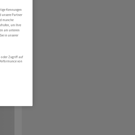
utige Kennungen
d unsere Partner
ind manche
ufrufen, um Ihre
ten am unteren
Sie in unserer
oder Zugriff auf
 Performance von