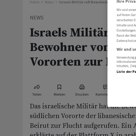
Ihre Priv
Home
News
Israels Militär ruft Bewohner von Beiruts Vor
Wir und unse
auf Ihrem Ger
NEWS
verarbeiten D
Inhalte und A
Israels Militär ruft
Einstellungen
Rand der Webs
Datenschutze
Bewohner von Bei
Wir und u
Vororten zur Fluch
Verwendung ge
Informationen
Inhalten, Zi
Liste der P
Teilen
Merken
Drucken
Kommentare
Das israelische Militär hat die Be
südlichen Vororte der libanesisch
Beirut zur Flucht aufgerufen. Ein
erklärte auf der Plattform X in ara