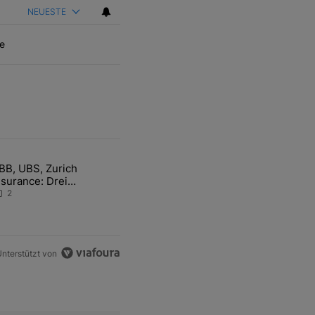
NEUESTE
e
ten Artikel der letzten 7 days.
BB, UBS, Zurich
hfrage der Zentralbanken könnte Goldpreis weiter belasten" mit 5 ko
ikel mit dem Titel "ABB, UBS, Zurich Insurance: Drei Schweizer Akti
nsurance: Drei
chweizer Aktien auf der
2
angen Suche nach dem
llzeithoch
nterstützt von