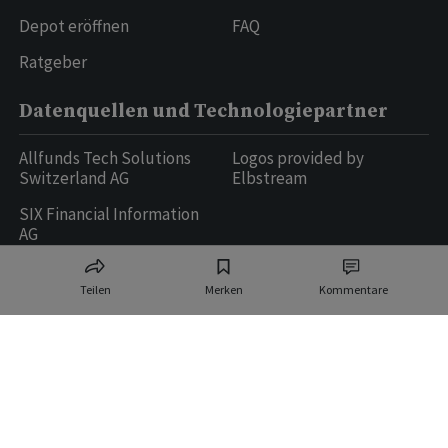
Depot eröffnen
FAQ
Ratgeber
Datenquellen und Technologiepartner
Allfunds Tech Solutions
Logos provided by
Switzerland AG
Elbstream
SIX Financial Information
AG
Teilen
Merken
Kommentare
Ringier AG | Ringier Medien Schweiz
16
weitere Publikationen