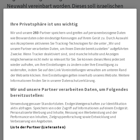
Neuwahl vereinbart worden. Dieses soll israelischen
Medien zufolge erst vor den beiden abschliessenden
Lesungen festgelegt werden. Es soll demnach zwischen
Ihre Privatsphäre ist uns wichtig
dem 8. September und 20. Oktober liegen. Die Wahl
Wir und unsere
293
-Partner speichern und greifen auf personenbezogene Daten
muss regulär spätestens am 27. Oktober abgehalten
wie Browserdaten oder eindeutige Kennungen auf Ihrem Gerät zu. Durch Auswahl
von Akzeptieren aktivieren Sie Tracking-Technologien für die unter „Wir und
werden.
unsere Partner verarbeiten Daten, um Ihnen Dienste bereitzustellen“ aufgeführten
Zwecke. Wenn Tracker deaktiviert sind, sind manche Inhalte und Anzeigen
Koalitionspartner pochen auf früheres Wahldatum
möglicherweise nicht mehr so relevant für Sie. Sie können dieses Menü jederzeit
wieder aufrufen, um Ihre Einstellungen zu ändern oder Ihre Einwilligung zu
widerrufen, indem Sie auf den Link Voreinstellungen verwalten am unteren Rand
Laut israelischen Medien pochen die strengreligiösen
der Webseite klicken. Ihre Einstellungen gelten innerhalb unseres Website. Weitere
Informationen finden Sie in unserer Datenschutzerklärung.
Koalitionspartner des israelischen Regierungschefs
Wir und unsere Partner verarbeiten Daten, um Folgendes
Benjamin Netanjahu auf ein Datum Anfang September,
bereitzustellen:
ehe im Land mehrere wichtige Feiertage anstehen. Sie
Verwendung genauer Standortdaten. Endgeräteeigenschaften zur Identifikation
erhoffen sich den Berichten zufolge davon eine höhere
aktiv abfragen. Speichern von oder Zugriff auf Informationen auf einem Endgerät.
Personalisierte Werbung und Inhalte, Messung von Werbeleistung und der
Wahlbeteiligung unter den ultraorthodoxen Wählern.
Performance von Inhalten, Zielgruppenforschung sowie Entwicklung und
Verbesserung von Angeboten.
Liste der Partner (Lieferanten)
Netanjahu möchte die Wahl demnach dagegen lieber
später abhalten, da er noch weitere Gesetze