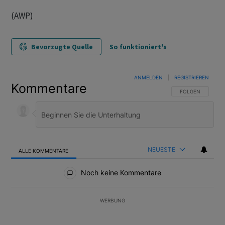
(AWP)
Bevorzugte Quelle
So funktioniert's
ANMELDEN
|
REGISTRIEREN
Kommentare
FOLGE DIESER U
FOLGEN
NEUESTE
ALLE KOMMENTARE
Alle Kommentare
Noch keine Kommentare
WERBUNG