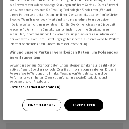
Hormus im Zuge des Iran-Krieges eine Rolle. Weniger
wie Browserdaten oder eindeutige Kennungen auf Ihrem Gerät zu. Durch Auswahl
von Akzeptieren aktivieren Sie Tracking-Technologien für die unter „Wir und
stark stiegen die Preise bei unverarbeiteten
unsere Partner verarbeiten Daten, um Ihnen Dienste bereitzustellen“ aufgeführten
Lebensmitteln sowie bei Dienstleistungen in den
Zwecke. Wenn Tracker deaktiviert sind, sind manche Inhalte und Anzeigen
möglicherweise nicht mehr so relevant für Sie. Sie können dieses Menü jederzeit
Bereichen Freizeit und Transportwesen.
wieder aufrufen, um Ihre Einstellungen zu ändern oder Ihre Einwilligung zu
widerrufen, indem Sie auf den Link Voreinstellungen verwalten am unteren Rand
der Webseite klicken. Ihre Einstellungen gelten innerhalb unseres Website. Weitere
Die italienische Inflationsrate liegt damit deutlich über
Informationen finden Sie in unserer Datenschutzerklärung.
dem Inflationsziel der Europäischen Zentralbank für die
Wir und unsere Partner verarbeiten Daten, um Folgendes
Eurozone. Die Notenbank strebt auf mittlere Sicht eine
bereitzustellen:
Rate von zwei Prozent für den gesamten Währungsraum
Verwendung genauer Standortdaten. Endgeräteeigenschaften zur Identifikation
an.
aktiv abfragen. Speichern von oder Zugriff auf Informationen auf einem Endgerät.
Personalisierte Werbung und Inhalte, Messung von Werbeleistung und der
Performance von Inhalten, Zielgruppenforschung sowie Entwicklung und
Verbesserung von Angeboten.
Im Monatsvergleich legten die Verbraucherpreise im
Liste der Partner (Lieferanten)
Juni um 0,1 Prozent zu. Hier war ein Anstieg um 0,2
Prozent prognostiziert worden./la/jsl/jha/
EINSTELLUNGEN
AKZEPTIEREN
(AWP)