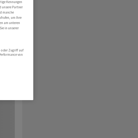
utige Kennungen
d unsere Partner
ind manche
ufrufen, um Ihre
ten am unteren
Sie in unserer
oder Zugriff auf
 Performance von