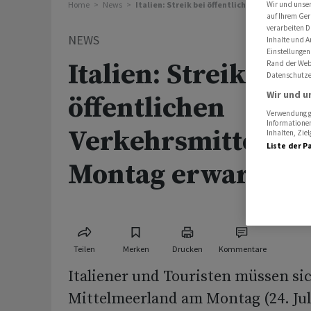
Home
News
Italien: Streik bei öffentlichen Verkehrsmi
Wir und unse
auf Ihrem Ger
verarbeiten D
NEWS
Inhalte und A
Einstellungen
Italien: Streik bei
Rand der Webs
Datenschutze
Wir und u
öffentlichen
Verwendung ge
Informationen
Verkehrsmitteln 
Inhalten, Zi
Liste der P
Montag erwartet
Teilen
Merken
Drucken
Kommentare
Italiener und Touristen müssen si
Mittelmeerland am Montag (24. Jul