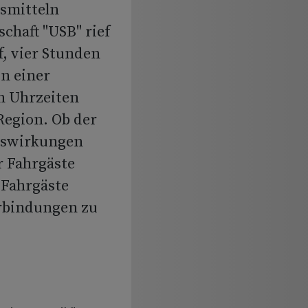
rsmitteln
schaft "USB" rief
f, vier Stunden
in einer
n Uhrzeiten
Region. Ob der
Auswirkungen
 Fahrgäste
 Fahrgäste
erbindungen zu