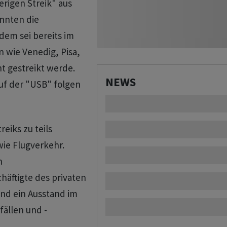
rigen Streik" aus
önnten die
dem sei bereits im
n wie Venedig, Pisa,
ht gestreikt werde.
NEWS
ruf der "USB" folgen
reiks zu teils
ie Flugverkehr.
n
häftigte des privaten
and ein Ausstand im
fällen und -