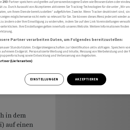
tteln am Montag erwartet
re
293
-Partner speichern und greifen auf personenbezogene Daten wie Browserdaten oder einde
ät zu. Durch Auswahl von Akzeptieren aktivieren Sie Tracking-Technologien für die unter „Wir un
aten, um Ihnen Dienste bereitzustellen“ aufgeführten Zwecke. Wenn Tracker deaktiviert sind, s
nzeigen möglicherweise nicht mehr so relevant für Sie. Sie können dieses Menü jederzeit wieder a
 zu ändern oder Ihre Einwilligung zu widerrufen, indem Sie auf den Link Voreinstellungen verwal
eite klicken. Ihre Einstellungen gelten innerhalb unseres Website. Weitere Informationen finden 
rklärung.
nsere Partner verarbeiten Daten, um Folgendes bereitzustellen:
nauer Standortdaten. Endgeräteeigenschaften zur Identifikation aktiv abfragen. Speichern von 
 auf einem Endgerät. Personalisierte Werbung und Inhalte, Messung von Werbeleistung und der
am
elgruppenforschung sowie Entwicklung und Verbesserung von Angeboten.
artner (Lieferanten)
EINSTELLUNGEN
AKZEPTIEREN
ch in dem
i) auf einen