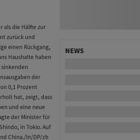
 als die Hälfte zur
ent zurück und
olge einen Rückgang,
NEWS
pans Haushalte haben
 sinkenden
ionsausgaben der
on 0,1 Prozent
olt hat, zeigt, dass
ben und eine neue
te der Minister für
hindo, in Tokio. Auf
und China./ln/DP/zb