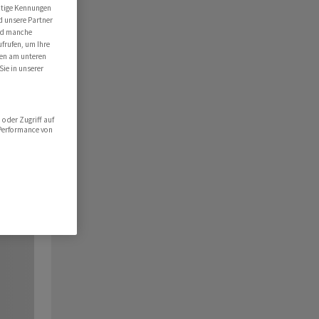
utige Kennungen
d unsere Partner
ind manche
ufrufen, um Ihre
ten am unteren
Sie in unserer
oder Zugriff auf
 Performance von