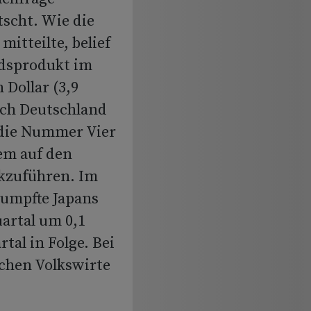
tscht. Wie die
itteilte, belief
ndsprodukt im
 Dollar (3,9
ach Deutschland
h die Nummer Vier
lem auf den
ckzuführen. Im
rumpfte Japans
artal um 0,1
al in Folge. Bei
chen Volkswirte