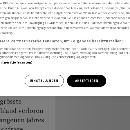
eutschland zurück
re
293
-Partner speichern und greifen auf personenbezogene Daten wie Browserdaten oder einde
ät zu. Durch Auswahl von Akzeptieren aktivieren Sie Tracking-Technologien für die unter „Wir un
aten, um Ihnen Dienste bereitzustellen“ aufgeführten Zwecke. Wenn Tracker deaktiviert sind, s
nzeigen möglicherweise nicht mehr so relevant für Sie. Sie können dieses Menü jederzeit wieder a
 zu ändern oder Ihre Einwilligung zu widerrufen, indem Sie auf den Link Voreinstellungen verwal
eite klicken. Ihre Einstellungen gelten innerhalb unseres Website. Weitere Informationen finden 
rklärung.
g hinter
nsere Partner verarbeiten Daten, um Folgendes bereitzustellen:
nauer Standortdaten. Endgeräteeigenschaften zur Identifikation aktiv abfragen. Speichern von 
 auf einem Endgerät. Personalisierte Werbung und Inhalte, Messung von Werbeleistung und der
ck
elgruppenforschung sowie Entwicklung und Verbesserung von Angeboten.
artner (Lieferanten)
EINSTELLUNGEN
AKZEPTIEREN
tgrösste
chland verloren
gangenen Jahres
chfrage