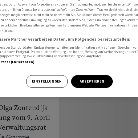
 Verwaltungsrat vor
ät zu. Durch Auswahl von Akzeptieren aktivieren Sie Tracking-Technologien für die unter „Wir un
aten, um Ihnen Dienste bereitzustellen“ aufgeführten Zwecke. Wenn Tracker deaktiviert sind, s
nzeigen möglicherweise nicht mehr so relevant für Sie. Sie können dieses Menü jederzeit wieder a
 zu ändern oder Ihre Einwilligung zu widerrufen, indem Sie auf den Link Voreinstellungen verwal
eite klicken. Ihre Einstellungen gelten innerhalb unseres Website. Weitere Informationen finden 
Colin Bell
rklärung.
nsere Partner verarbeiten Daten, um Folgendes bereitzustellen:
nauer Standortdaten. Endgeräteeigenschaften zur Identifikation aktiv abfragen. Speichern von 
 auf einem Endgerät. Personalisierte Werbung und Inhalte, Messung von Werbeleistung und der
elgruppenforschung sowie Entwicklung und Verbesserung von Angeboten.
r
artner (Lieferanten)
EINSTELLUNGEN
AKZEPTIEREN
 Olga Zoutendijk
ng vom 9. April
 Verwaltungsrat
ie Gruppe