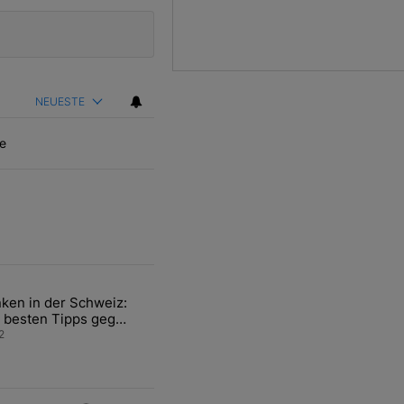
NEUESTE
e
ten Artikel der letzten 7 days.
ken in der Schweiz:
ür den Verkauf von WM-Anteilen" mit 2 kommentare.
el mit dem Titel "Tanken in der Schweiz: Die besten Tipps gegen teu
 besten Tipps gegen
ren Sprit
2