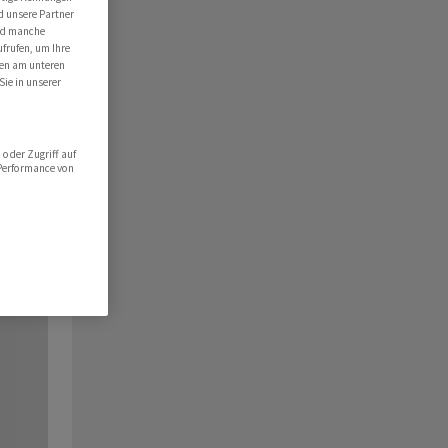
d unsere Partner
ind manche
ufrufen, um Ihre
ten am unteren
Sie in unserer
oder Zugriff auf
 Performance von