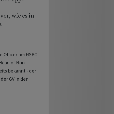
or, wie es in
.
e Officer bei HSBC
 Head of Non-
eits bekannt - der
 der GV in den