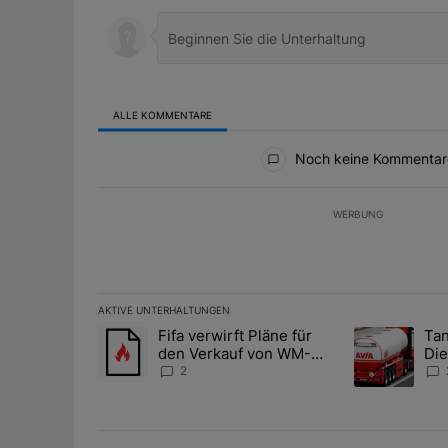
ALLE KOMMENTARE
Alle Kommentare
Noch keine Kommentar
WERBUNG
AKTIVE UNTERHALTUNGEN
Das Folgende ist eine Liste der am meisten kommentier
Fifa verwirft Pläne für
Tan
Ein Trendartikel mit dem Titel "Fifa verwirft Pläne f
Ein Trendartik
den Verkauf von WM-
Die
Anteilen
teu
2