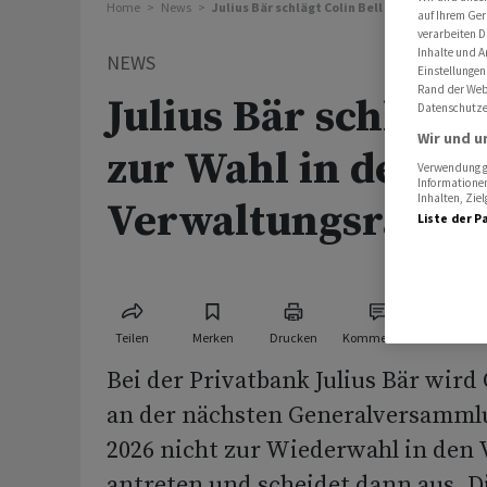
Home
News
Julius Bär schlägt Colin Bell zur Wahl in den
auf Ihrem Ger
verarbeiten D
Inhalte und A
NEWS
Einstellungen
Rand der Webs
Julius Bär schlägt 
Datenschutze
Wir und u
zur Wahl in den
Verwendung ge
Informationen
Inhalten, Zi
Verwaltungsrat vo
Liste der P
Teilen
Merken
Drucken
Kommentare
Bei der Privatbank Julius Bär wird
an der nächsten Generalversammlu
2026 nicht zur Wiederwahl in den
antreten und scheidet dann aus. D