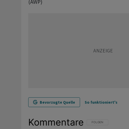
(AWP)
Bevorzugte Quelle
So funktioniert's
Kommentare
FOLGE DIESER UNTERHAL
FOLGEN