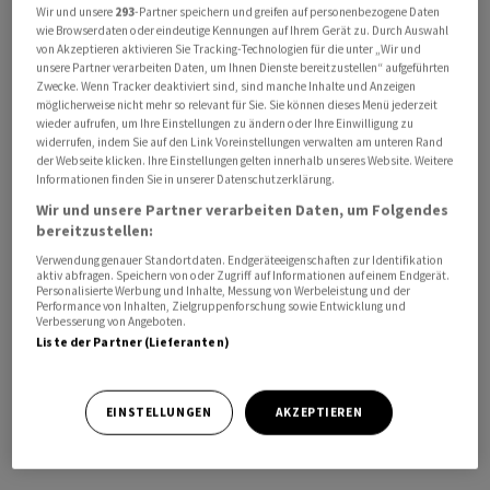
Wir und unsere
293
-Partner speichern und greifen auf personenbezogene Daten
wie Browserdaten oder eindeutige Kennungen auf Ihrem Gerät zu. Durch Auswahl
Hintergrund der Äusserungen von Kallas ist die aktuelle
von Akzeptieren aktivieren Sie Tracking-Technologien für die unter „Wir und
unsere Partner verarbeiten Daten, um Ihnen Dienste bereitzustellen“ aufgeführten
Debatte darüber, ob sich die EU angesichts der bislang
Zwecke. Wenn Tracker deaktiviert sind, sind manche Inhalte und Anzeigen
ausgebliebenen Erfolge der Friedensinitiative von US-
möglicherweise nicht mehr so relevant für Sie. Sie können dieses Menü jederzeit
wieder aufrufen, um Ihre Einstellungen zu ändern oder Ihre Einwilligung zu
Präsident Donald Trump stärker in diplomatische
widerrufen, indem Sie auf den Link Voreinstellungen verwalten am unteren Rand
Bemühungen um ein Ende des Ukraine-Krieges
der Webseite klicken. Ihre Einstellungen gelten innerhalb unseres Website. Weitere
Informationen finden Sie in unserer Datenschutzerklärung.
einschalten sollte. Dabei wird von EU-Staaten wie
Österreich auch die Ernennung eines EU-
Wir und unsere Partner verarbeiten Daten, um Folgendes
bereitzustellen:
Chefverhandlers gefordert.
Verwendung genauer Standortdaten. Endgeräteeigenschaften zur Identifikation
aktiv abfragen. Speichern von oder Zugriff auf Informationen auf einem Endgerät.
Kallas lehnt letzteres allerdings wie auch Deutschland
Personalisierte Werbung und Inhalte, Messung von Werbeleistung und der
Performance von Inhalten, Zielgruppenforschung sowie Entwicklung und
derzeit ab und will erst einmal Strategiefragen klären.
Verbesserung von Angeboten.
Liste der Partner (Lieferanten)
Die frühere estnische Ministerpräsidentin betonte
zudem, alle Bemühungen der EU müssten gleichzeitig
auch die Bemühungen der USA ergänzen. «Wir treten
EINSTELLUNGEN
AKZEPTIEREN
nicht an die Stelle der Vereinigten Staaten», betonte
sie./aha/DP/jha