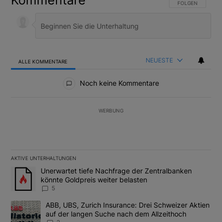
Kommentare
FOLGE DIESER U
FOLGEN
NEUESTE
ALLE KOMMENTARE
Alle Kommentare
Noch keine Kommentare
WERBUNG
AKTIVE UNTERHALTUNGEN
Das Folgende ist eine Liste der am meisten kommentierten Artikel
Ein Trendartikel mit dem Titel "Unerwartet tiefe Nachfrage der 
Unerwartet tiefe Nachfrage der Zentralbanken
könnte Goldpreis weiter belasten
5
Ein Trendartikel mit dem Titel "ABB, UBS, Zurich Insurance: Dre
ABB, UBS, Zurich Insurance: Drei Schweizer Aktien
auf der langen Suche nach dem Allzeithoch