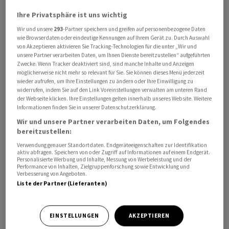
verbilligte Prämien jährlich erhöht. Zehn Kantone
Ihre Privatsphäre ist uns wichtig
reduzierten hingegen nominal ihre Prämienverbilligung
Wir und unsere
293
-Partner speichern und greifen auf personenbezogene Daten
in den letzten zehn Jahren. Einige Kantone erhöhten sie
wie Browserdaten oder eindeutige Kennungen auf Ihrem Gerät zu. Durch Auswahl
laut Tamedia substanziell. In Bern und Zürich würden
von Akzeptieren aktivieren Sie Tracking-Technologien für die unter „Wir und
unsere Partner verarbeiten Daten, um Ihnen Dienste bereitzustellen“ aufgeführten
sich die Erhöhungen im Verhältnis zur Einwohnerzahl
Zwecke. Wenn Tracker deaktiviert sind, sind manche Inhalte und Anzeigen
jedoch relativieren.
möglicherweise nicht mehr so relevant für Sie. Sie können dieses Menü jederzeit
wieder aufrufen, um Ihre Einstellungen zu ändern oder Ihre Einwilligung zu
widerrufen, indem Sie auf den Link Voreinstellungen verwalten am unteren Rand
Für den SGB ignorieren die Kantone den
der Webseite klicken. Ihre Einstellungen gelten innerhalb unseres Website. Weitere
Informationen finden Sie in unserer Datenschutzerklärung.
«Prämienschock», der auch für die
Wir und unsere Partner verarbeiten Daten, um Folgendes
Krankenkassenprämien 2024 erwartet wird. Statt die
bereitzustellen:
steigende Prämienlast abzufedern, würden die
Verwendung genauer Standortdaten. Endgeräteeigenschaften zur Identifikation
Kantone, deren Kantonskassen prall gefüllt seien, die
aktiv abfragen. Speichern von oder Zugriff auf Informationen auf einem Endgerät.
Personalisierte Werbung und Inhalte, Messung von Werbeleistung und der
Verbilligungen real betrachtet kürzen. Hätten die
Performance von Inhalten, Zielgruppenforschung sowie Entwicklung und
Kantone 2022 alle budgetierten Mittel für die
Verbesserung von Angeboten.
Liste der Partner (Lieferanten)
Prämienverbilligungen ausgeschöpft, wären zusätzlich
234 Millionen Franken ausbezahlt worden, also 9
Prozent mehr, schreibt der SGB.
EINSTELLUNGEN
AKZEPTIEREN