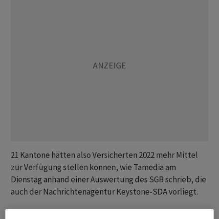
21 Kantone hätten also Versicherten 2022 mehr Mittel
zur Verfügung stellen können, wie Tamedia am
Dienstag anhand einer Auswertung des SGB schrieb, die
auch der Nachrichtenagentur Keystone-SDA vorliegt.
Der Bund hatte in der Vergangenheit seinen Beitrag für