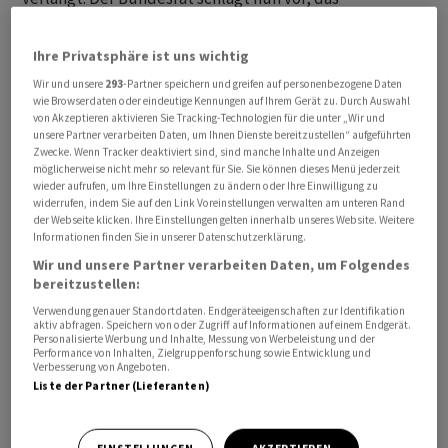
Krankenversicherungsgesetz (KVG) entsprechend zu
ändern. Die teilweise niedrigeren Preise im Ausland
Ihre Privatsphäre ist uns wichtig
könnten die Kosten dämpfen und den Wettbewerb
Wir und unsere
293
-Partner speichern und greifen auf personenbezogene Daten
fördern, argumentiert er.
wie Browserdaten oder eindeutige Kennungen auf Ihrem Gerät zu. Durch Auswahl
von Akzeptieren aktivieren Sie Tracking-Technologien für die unter „Wir und
unsere Partner verarbeiten Daten, um Ihnen Dienste bereitzustellen“ aufgeführten
Derzeit werden Mittel und Gegenstände, die eine in der
Zwecke. Wenn Tracker deaktiviert sind, sind manche Inhalte und Anzeigen
Schweiz versicherte Person privat im Ausland erwirbt,
möglicherweise nicht mehr so relevant für Sie. Sie können dieses Menü jederzeit
wieder aufrufen, um Ihre Einstellungen zu ändern oder Ihre Einwilligung zu
grundsätzlich nicht von den Krankenkassen vergütet.
widerrufen, indem Sie auf den Link Voreinstellungen verwalten am unteren Rand
Grund dafür ist das sogenannte Territorialitätsprinzip.
der Webseite klicken. Ihre Einstellungen gelten innerhalb unseres Website. Weitere
Informationen finden Sie in unserer Datenschutzerklärung.
Damit können die Versicherten nur in Ausnahmefällen
Wir und unsere Partner verarbeiten Daten, um Folgendes
vom manchmal günstigeren Angebot im Ausland
bereitzustellen:
profitieren.
Verwendung genauer Standortdaten. Endgeräteeigenschaften zur Identifikation
aktiv abfragen. Speichern von oder Zugriff auf Informationen auf einem Endgerät.
Personalisierte Werbung und Inhalte, Messung von Werbeleistung und der
In Zukunft sollen die Krankenkassen verpflichtet sein,
Performance von Inhalten, Zielgruppenforschung sowie Entwicklung und
Verbesserung von Angeboten.
die Kosten für im Ausland eingekaufte medizinische
Liste der Partner (Lieferanten)
Mittel und Gegenstände zurückzuerstatten. Welche
Produkte darunterfallen, ist noch nicht genau
entschieden. Insbesondere gehe es aber um