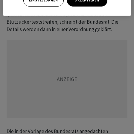
EINSTELLUNGEN
AKZEPTIEREN
Verbrauchsmaterialien wie Inkontinenzmaterial,
gewisses Verbandsmaterial, Stomaartikel oder
Blutzuckerteststreifen, schreibt der Bundesrat. Die
Details werden dann in einer Verordnung geklärt.
Die in der Vorlage des Bundesrats angedachten