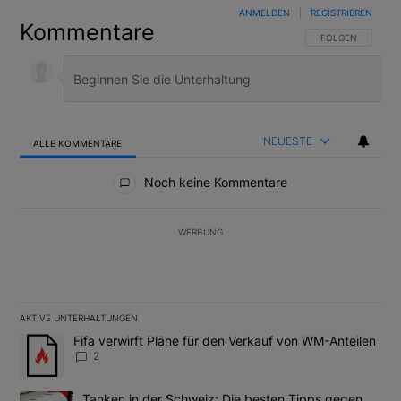
ANMELDEN
|
REGISTRIEREN
Kommentare
FOLGE DIESER U
FOLGEN
NEUESTE
ALLE KOMMENTARE
Alle Kommentare
Noch keine Kommentare
WERBUNG
AKTIVE UNTERHALTUNGEN
Das Folgende ist eine Liste der am meisten kommentierten Artikel
Ein Trendartikel mit dem Titel "Fifa verwirft Pläne für den Verk
Fifa verwirft Pläne für den Verkauf von WM-Anteilen
2
Ein Trendartikel mit dem Titel "Tanken in der Schweiz: Die best
Tanken in der Schweiz: Die besten Tipps gegen