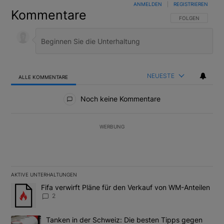
ANMELDEN
|
REGISTRIEREN
Kommentare
FOLGE DIESER U
FOLGEN
NEUESTE
ALLE KOMMENTARE
Alle Kommentare
Noch keine Kommentare
WERBUNG
AKTIVE UNTERHALTUNGEN
Das Folgende ist eine Liste der am meisten kommentierten Artikel
Ein Trendartikel mit dem Titel "Fifa verwirft Pläne für den Verk
Fifa verwirft Pläne für den Verkauf von WM-Anteilen
2
Ein Trendartikel mit dem Titel "Tanken in der Schweiz: Die best
Tanken in der Schweiz: Die besten Tipps gegen