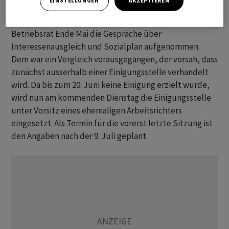
EINSTELLUNGEN
AKZEPTIEREN
Nach wochenlanger Funkstille hatten Management und
Betriebsrat Ende Mai die Gespräche über
Interessenausgleich und Sozialplan aufgenommen.
Dem war ein Vergleich vorausgegangen, der vorsah, dass
zunächst ausserhalb einer Einigungsstelle verhandelt
wird. Da bis zum 20. Juni keine Einigung erzielt wurde,
wird nun am kommenden Dienstag die Einigungsstelle
unter Vorsitz eines ehemaligen Arbeitsrichters
eingesetzt. Als Termin für die vorerst letzte Sitzung ist
den Angaben nach der 9. Juli geplant.