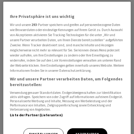
Der Arbeitgeber habe für den Sozialplan eine Summe
von rund 30 Millionen Euro in Aussicht gestellt, sagte
Ihre Privatsphäre ist uns wichtig
der Betriebsratsvorsitzende Tony Krause. «Das reicht
Wir und unsere
293
-Partner speichern und greifen auf personenbezogene Daten
nicht aus, um die sozialen Nachteile bei dieser
wie Browserdaten oder eindeutige Kennungen auf Ihrem Gerät zu. Durch Auswahl
Standortgrösse auszugleichen», sagte Krause. Die
von Akzeptieren aktivieren Sie Tracking-Technologien für die unter „Wir und
unsere Partner verarbeiten Daten, um Ihnen Dienste bereitzustellen“ aufgeführten
Arbeitnehmervertretung erachtet rund 100 Millionen
Zwecke. Wenn Tracker deaktiviert sind, sind manche Inhalte und Anzeigen
Euro für nötig. Er kritisierte etwa, dass rentennahe
möglicherweise nicht mehr so relevant für Sie. Sie können dieses Menü jederzeit
wieder aufrufen, um Ihre Einstellungen zu ändern oder Ihre Einwilligung zu
Arbeitnehmer ohne einen Cent gehen sollten.
widerrufen, indem Sie auf den Link Voreinstellungen verwalten am unteren Rand
der Webseite klicken. Ihre Einstellungen gelten innerhalb unseres Website. Weitere
Informationen finden Sie in unserer Datenschutzerklärung.
Der Sozialplan regelt den finanziellen Ausgleich für die
Wir und unsere Partner verarbeiten Daten, um Folgendes
Beschäftigten wie Abfindungen oder Prämien. Beim
bereitzustellen:
Interessenausgleich, der die organisatorischen Aspekte
Verwendung genauer Standortdaten. Endgeräteeigenschaften zur Identifikation
der geplanten Schliessung wie Schichtplanungen
aktiv abfragen. Speichern von oder Zugriff auf Informationen auf einem Endgerät.
Personalisierte Werbung und Inhalte, Messung von Werbeleistung und der
regelt, wurden laut einem Unternehmenssprecher
Performance von Inhalten, Zielgruppenforschung sowie Entwicklung und
bereits gute Ergebnisse erzielt. Bei Zalando in Erfurt
Verbesserung von Angeboten.
Liste der Partner (Lieferanten)
geht es aktuell um rund 2.000 Arbeitsplätze.
Zalando hält am Schliessungsdatum fest