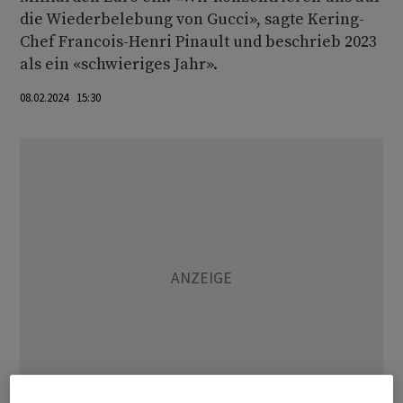
die Wiederbelebung von Gucci», sagte Kering-
Chef Francois-Henri Pinault und beschrieb 2023
als ein «schwieriges Jahr».
08.02.2024 15:30