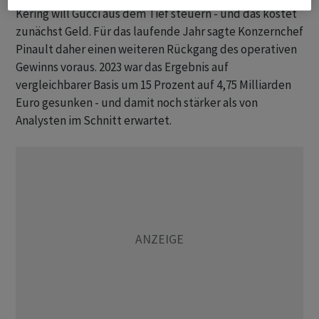
Kering will Gucci aus dem Tief steuern - und das kostet
zunächst Geld. Für das laufende Jahr sagte Konzernchef
Pinault daher einen weiteren Rückgang des operativen
Gewinns voraus. 2023 war das Ergebnis auf
vergleichbarer Basis um 15 Prozent auf 4,75 Milliarden
Euro gesunken - und damit noch stärker als von
Analysten im Schnitt erwartet.