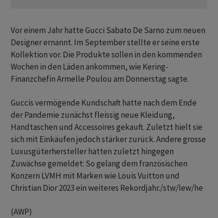
Vor einem Jahr hatte Gucci Sabato De Sarno zum neuen
Designer ernannt. Im September stellte er seine erste
Kollektion vor. Die Produkte sollen in den kommenden
Wochen in den Läden ankommen, wie Kering-
Finanzchefin Armelle Poulou am Donnerstag sagte.
Guccis vermögende Kundschaft hatte nach dem Ende
der Pandemie zunächst fleissig neue Kleidung,
Handtaschen und Accessoires gekauft. Zuletzt hielt sie
sich mit Einkäufen jedoch stärker zurück. Andere grosse
Luxusgüterhersteller hatten zuletzt hingegen
Zuwächse gemeldet: So gelang dem französischen
Konzern LVMH mit Marken wie Louis Vuitton und
Christian Dior 2023 ein weiteres Rekordjahr./stw/lew/he
(AWP)