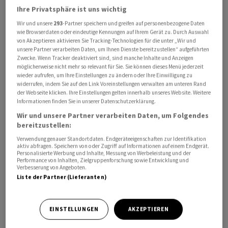
Ihre Privatsphäre ist uns wichtig
An der Börse wurden die Nachrichten positiv
Wir und unsere
293
-Partner speichern und greifen auf personenbezogene Daten
wie Browserdaten oder eindeutige Kennungen auf Ihrem Gerät zu. Durch Auswahl
aufgenommen: Die Kering-Aktie legte bis zum
von Akzeptieren aktivieren Sie Tracking-Technologien für die unter „Wir und
Nachmittag um fünf Prozent zu und war damit
unsere Partner verarbeiten Daten, um Ihnen Dienste bereitzustellen“ aufgeführten
Zwecke. Wenn Tracker deaktiviert sind, sind manche Inhalte und Anzeigen
zweitstärkster Wert im Eurozonen-Index EuroStoxx 50 .
möglicherweise nicht mehr so relevant für Sie. Sie können dieses Menü jederzeit
Zugleich machte das Papier seine seit dem
wieder aufrufen, um Ihre Einstellungen zu ändern oder Ihre Einwilligung zu
widerrufen, indem Sie auf den Link Voreinstellungen verwalten am unteren Rand
Jahreswechsel eingefahrenen Kursverluste mehr als
der Webseite klicken. Ihre Einstellungen gelten innerhalb unseres Website. Weitere
wett.
Informationen finden Sie in unserer Datenschutzerklärung.
Wir und unsere Partner verarbeiten Daten, um Folgendes
Die Luxusmarke Gucci steht für rund die Hälfte von
bereitzustellen:
Kerings Umsatz und steuert rund zwei Drittel zum
Verwendung genauer Standortdaten. Endgeräteeigenschaften zur Identifikation
aktiv abfragen. Speichern von oder Zugriff auf Informationen auf einem Endgerät.
operativen Gewinn des Konzerns bei. Im vergangenen
Personalisierte Werbung und Inhalte, Messung von Werbeleistung und der
Jahr ging der Erlös der Sparte noch stärker zurück als
Performance von Inhalten, Zielgruppenforschung sowie Entwicklung und
Verbesserung von Angeboten.
der des Konzerns. Der operative Gewinn brach um 13
Liste der Partner (Lieferanten)
Prozent ein. Auch bei Yves Saint Laurent und Bottega
Veneta ging es abwärts. Einzig im Brillengeschäft legten
EINSTELLUNGEN
AKZEPTIEREN
Umsatz und operativer Gewinn deutlich zu.