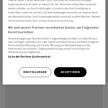
Zwecke. Wenn Tracker deaktiviert sind, sind manche Inhalte und Anzeigen
möglicherweise nicht mehr so relevant für Sie. Sie können dieses Menü jederzeit
wieder aufrufen, um Ihre Einstellungen zu ändern oder Ihre Einwilligung zu
Im Abschnitt um die russisch kontrollierte Stadt
widerrufen, indem Sie auf den Link Voreinstellungen verwalten am unteren Rand
Bachmut eroberten die Ukraine demnach insgesamt 35
der Webseite klicken. Ihre Einstellungen gelten innerhalb unseres Website. Weitere
Informationen finden Sie in unserer Datenschutzerklärung.
Quadratkilometer zurück. In der vergangenen Woche
Wir und unsere Partner verarbeiten Daten, um Folgendes
seien dabei im östlichen Gebiet Donezk vier
bereitzustellen:
Quadratkilometer dazu gekommen. Solche Angaben
Verwendung genauer Standortdaten. Endgeräteeigenschaften zur Identifikation
der Kriegsparteien lassen sich nicht unabhängig
aktiv abfragen. Speichern von oder Zugriff auf Informationen auf einem Endgerät.
Personalisierte Werbung und Inhalte, Messung von Werbeleistung und der
überprüfen. Der russische Angriffskrieg dauert seit 17
Performance von Inhalten, Zielgruppenforschung sowie Entwicklung und
Monaten. Ukrainischen Militärbeobachtern zufolge
Verbesserung von Angeboten.
Liste der Partner (Lieferanten)
kontrolliert Russland einschliesslich der 2014
annektierten Halbinsel Krim noch mehr als 100 000
Quadratkilometer ukrainischen Gebiets./ast/DP/nas
EINSTELLUNGEN
AKZEPTIEREN