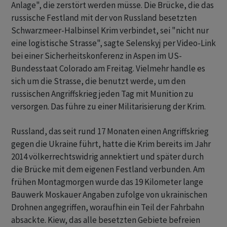
Anlage", die zerstört werden müsse. Die Brücke, die das
russische Festland mit der von Russland besetzten
Schwarzmeer-Halbinsel Krim verbindet, sei "nicht nur
eine logistische Strasse", sagte Selenskyj per Video-Link
bei einer Sicherheitskonferenz in Aspen im US-
Bundesstaat Colorado am Freitag. Vielmehr handle es
sich um die Strasse, die benutzt werde, um den
russischen Angriffskrieg jeden Tag mit Munition zu
versorgen. Das führe zu einer Militarisierung der Krim.
Russland, das seit rund 17 Monaten einen Angriffskrieg
gegen die Ukraine führt, hatte die Krim bereits im Jahr
2014 völkerrechtswidrig annektiert und später durch
die Brücke mit dem eigenen Festland verbunden. Am
frühen Montagmorgen wurde das 19 Kilometer lange
Bauwerk Moskauer Angaben zufolge von ukrainischen
Drohnen angegriffen, woraufhin ein Teil der Fahrbahn
absackte. Kiew, das alle besetzten Gebiete befreien