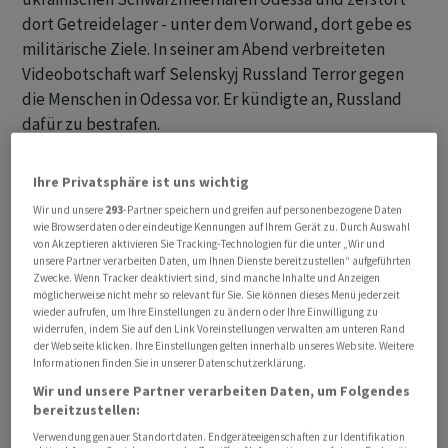
dort Getreidelager - unter dem Vorwand, dort gebe es
militärische Ziele. In seiner am Abend verbreiteten
Videobotschaft warf Selenskyj Russland Terror gegen
die Menschen in Odessa vor. Er kündigte an, Russland
dafür zu bestrafen.
Ihre Privatsphäre ist uns wichtig
Wir und unsere
293
-Partner speichern und greifen auf personenbezogene Daten
wie Browserdaten oder eindeutige Kennungen auf Ihrem Gerät zu. Durch Auswahl
von Akzeptieren aktivieren Sie Tracking-Technologien für die unter „Wir und
unsere Partner verarbeiten Daten, um Ihnen Dienste bereitzustellen“ aufgeführten
Zwecke. Wenn Tracker deaktiviert sind, sind manche Inhalte und Anzeigen
möglicherweise nicht mehr so relevant für Sie. Sie können dieses Menü jederzeit
wieder aufrufen, um Ihre Einstellungen zu ändern oder Ihre Einwilligung zu
widerrufen, indem Sie auf den Link Voreinstellungen verwalten am unteren Rand
der Webseite klicken. Ihre Einstellungen gelten innerhalb unseres Website. Weitere
Informationen finden Sie in unserer Datenschutzerklärung.
Wir und unsere Partner verarbeiten Daten, um Folgendes
bereitzustellen:
Verwendung genauer Standortdaten. Endgeräteeigenschaften zur Identifikation