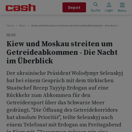
Depot
Suche
Login
Menu
Home
News
Kiew und Moskau streiten um Getreideabkommen - Die Nacht im Überb
NEWS
Kiew und Moskau streiten um
Getreideabkommen - Die Nacht
im Überblick
Der ukrainische Präsident Wolodymyr Selenskyj
hat bei einem Gespräch mit dem türkischen
Staatschef Recep Tayyip Erdogan auf eine
Rückkehr zum Abkommen für den
Getreideexport über das Schwarze Meer
gedrängt. "Die Öffnung des Getreidekorridors
hat absolute Priorität", teilte Selenskyj nach
einem Telefonat mit Erdogan am Freitagabend