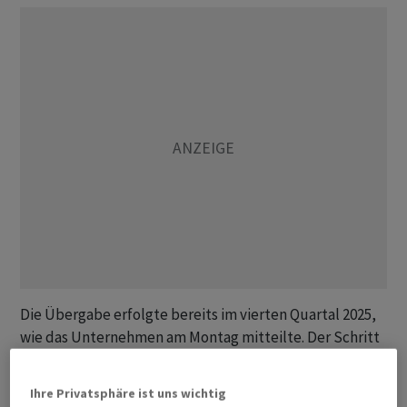
Die Übergabe erfolgte bereits im vierten Quartal 2025,
wie das Unternehmen am Montag mitteilte. Der Schritt
solle die weitere Stabilität und das Wachstum der MSC-
Gruppe unter der Führung der nächsten Generation
Ihre Privatsphäre ist uns wichtig
sicherstellen.