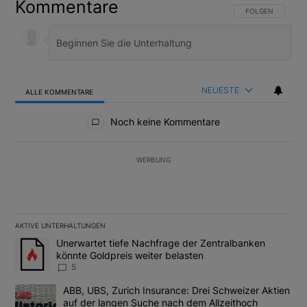
Kommentare
FOLGE DIESER U
FOLGEN
NEUESTE
ALLE KOMMENTARE
Alle Kommentare
Noch keine Kommentare
WERBUNG
AKTIVE UNTERHALTUNGEN
Das Folgende ist eine Liste der am meisten kommentierten Artikel
Ein Trendartikel mit dem Titel "Unerwartet tiefe Nachfrage der 
Unerwartet tiefe Nachfrage der Zentralbanken
könnte Goldpreis weiter belasten
5
Ein Trendartikel mit dem Titel "ABB, UBS, Zurich Insurance: Dre
ABB, UBS, Zurich Insurance: Drei Schweizer Aktien
auf der langen Suche nach dem Allzeithoch