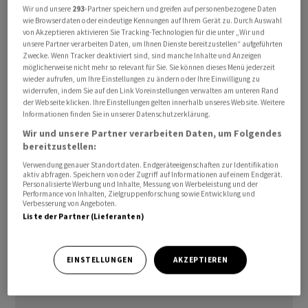
Wir und unsere
293
-Partner speichern und greifen auf personenbezogene Daten
wie Browserdaten oder eindeutige Kennungen auf Ihrem Gerät zu. Durch Auswahl
Diego Aponte ist bereits Präsident des operativen
von Akzeptieren aktivieren Sie Tracking-Technologien für die unter „Wir und
unsere Partner verarbeiten Daten, um Ihnen Dienste bereitzustellen“ aufgeführten
Topmanagements im Konzern. Seine Schwester Alexa
Zwecke. Wenn Tracker deaktiviert sind, sind manche Inhalte und Anzeigen
Aponte ist Finanzchefin. Beide sind italienische
möglicherweise nicht mehr so relevant für Sie. Sie können dieses Menü jederzeit
wieder aufrufen, um Ihre Einstellungen zu ändern oder Ihre Einwilligung zu
Staatsbürger, aber in der Schweiz aufgewachsen und
widerrufen, indem Sie auf den Link Voreinstellungen verwalten am unteren Rand
auch hierzulande wohnhaft, wie das Unternehmen
der Webseite klicken. Ihre Einstellungen gelten innerhalb unseres Website. Weitere
Informationen finden Sie in unserer Datenschutzerklärung.
mitteilte. Gründer Gianluigi Aponte bleibt weiterhin als
Wir und unsere Partner verarbeiten Daten, um Folgendes
Verwaltungsratspräsident für MSC tätig.
bereitzustellen:
Verwendung genauer Standortdaten. Endgeräteeigenschaften zur Identifikation
Das 1970 gegründete Familienunternehmen mit Sitz in
aktiv abfragen. Speichern von oder Zugriff auf Informationen auf einem Endgerät.
Genf zählt zu den weltweit grössten
Personalisierte Werbung und Inhalte, Messung von Werbeleistung und der
Performance von Inhalten, Zielgruppenforschung sowie Entwicklung und
Containerreedereien. Es betreibt eine Flotte von rund
Verbesserung von Angeboten.
Liste der Partner (Lieferanten)
1000 Schiffen auf rund 300 Routen weltweit, läuft dabei
520 Häfen an und transportiert jedes Jahr etwa 30
Millionen Standardcontainer.
EINSTELLUNGEN
AKZEPTIEREN