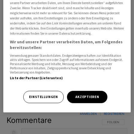
unsere Partner verarbeiten Daten, um Ihnen Dienste bereitzustellen“ aufgeführten
Zwecke. Wenn Tracker deaktiviert sind, sind manche Inhalte und Anzeigen
möglicherweise nicht mehr so relevant für Sie. Sie können dieses Menü jederzeit
wieder aufrufen, um Ihre Einstellungen zu ändern oder Ihre Einwilligung zu
widerrufen, indem Sie auf den Link Voreinstellungen verwalten am unteren Rand
der Webseite klicken. Ihre Einstellungen gelten innerhalb unseres Website. Weitere
Informationen finden Sie in unserer Datenschutzerklärung.
Wir und unsere Partner verarbeiten Daten, um Folgendes
bereitzustellen:
Verwendung genauer Standortdaten. Endgeräteeigenschaften zur Identifikation
aktiv abfragen. Speichern von oder Zugriff auf Informationen auf einem Endgerät.
Personalisierte Werbung und Inhalte, Messung von Werbeleistung und der
Performance von Inhalten, Zielgruppenforschung sowie Entwicklung und
Verbesserung von Angeboten.
Liste der Partner (Lieferanten)
Bevorzugte Quelle
So funktioniert's
EINSTELLUNGEN
AKZEPTIEREN
ANMELDEN
|
REGISTRIEREN
Kommentare
FOLGE DIESER U
FOLGEN