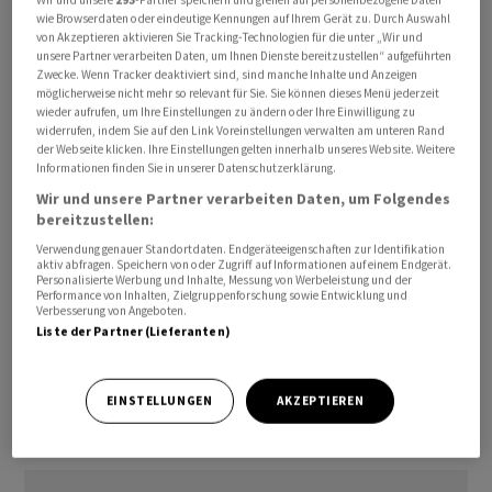
aus.
wie Browserdaten oder eindeutige Kennungen auf Ihrem Gerät zu. Durch Auswahl
von Akzeptieren aktivieren Sie Tracking-Technologien für die unter „Wir und
unsere Partner verarbeiten Daten, um Ihnen Dienste bereitzustellen“ aufgeführten
Der Geschäftsbetrieb laufe uneingeschränkt weiter,
Zwecke. Wenn Tracker deaktiviert sind, sind manche Inhalte und Anzeigen
möglicherweise nicht mehr so relevant für Sie. Sie können dieses Menü jederzeit
berichtete die «Mitteldeutsche Zeitung». Das
wieder aufrufen, um Ihre Einstellungen zu ändern oder Ihre Einwilligung zu
Unternehmen habe den Magdeburger
widerrufen, indem Sie auf den Link Voreinstellungen verwalten am unteren Rand
der Webseite klicken. Ihre Einstellungen gelten innerhalb unseres Website. Weitere
Sanierungsexperten Nico Kämpfert unter anderem mit
Informationen finden Sie in unserer Datenschutzerklärung.
der Investorensuche beauftragt. Der vorläufige
Wir und unsere Partner verarbeiten Daten, um Folgendes
Insolvenzverwalter ist Ulrich Luppe aus Halle.
bereitzustellen:
Verwendung genauer Standortdaten. Endgeräteeigenschaften zur Identifikation
Zekiwa (Zeitzer Kinderwagenindustrie) galt vor 1990
aktiv abfragen. Speichern von oder Zugriff auf Informationen auf einem Endgerät.
Personalisierte Werbung und Inhalte, Messung von Werbeleistung und der
mengenmässig als der grösste Kinderwagenhersteller in
Performance von Inhalten, Zielgruppenforschung sowie Entwicklung und
Verbesserung von Angeboten.
Europa. Produziert wurde für den osteuropäischen
Liste der Partner (Lieferanten)
Raum, aber auch für westdeutsche
Unternehmen./bz/DP/he
EINSTELLUNGEN
AKZEPTIEREN
(AWP)