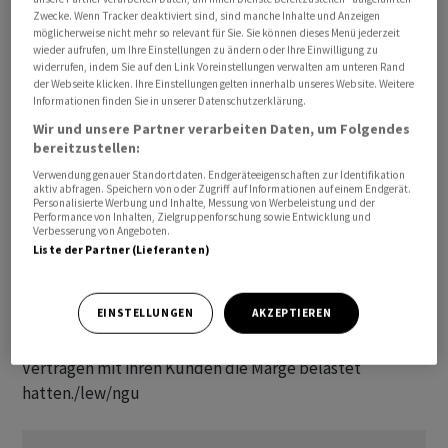
geht der Vorstand zudem im Vergleich zu den ersten
Zwecke. Wenn Tracker deaktiviert sind, sind manche Inhalte und Anzeigen
möglicherweise nicht mehr so relevant für Sie. Sie können dieses Menü jederzeit
sechs Monaten des Jahres von einem besseren zweiten
wieder aufrufen, um Ihre Einstellungen zu ändern oder Ihre Einwilligung zu
Halbjahr aus, nachdem das Segment im zweiten Quartal
widerrufen, indem Sie auf den Link Voreinstellungen verwalten am unteren Rand
der Webseite klicken. Ihre Einstellungen gelten innerhalb unseres Website. Weitere
nur knapp profitabel war.
Informationen finden Sie in unserer Datenschutzerklärung.
Wir und unsere Partner verarbeiten Daten, um Folgendes
In den drei Monaten bis Ende Juni verdiente Kion
bereitzustellen:
insgesamt im Tagesgeschäft 192,3 Millionen Euro, was
Verwendung genauer Standortdaten. Endgeräteeigenschaften zur Identifikation
aktiv abfragen. Speichern von oder Zugriff auf Informationen auf einem Endgerät.
auf Basis eines Umsatzes von gut 2,8 Milliarden Euro
Personalisierte Werbung und Inhalte, Messung von Werbeleistung und der
einer bereinigte operativen Marge von 6,8 Prozent
Performance von Inhalten, Zielgruppenforschung sowie Entwicklung und
Verbesserung von Angeboten.
entsprach. Die Frankfurter erhielten dabei zwar weit
Liste der Partner (Lieferanten)
weniger Aufträge als vor einem Jahr, konnten aber
trotzdem leicht wachsen und vor allem profitabler
EINSTELLUNGEN
AKZEPTIEREN
wirtschaften. Grund dafür ist, dass vor einem Jahr hohe
Materialkosten und fehlende Preisklauseln in den
Verträgen mit ihren Kunden die Marge belastet
hatten./lew/ngu