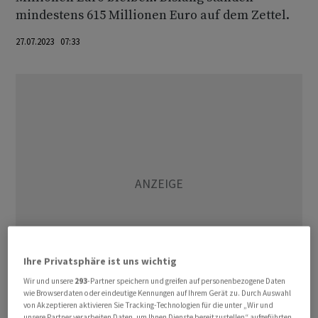
mindestens 615 Millionen Euro auf dem Zettel.
27.07.2023 07:33
Ihre Privatsphäre ist uns wichtig
Wir und unsere
293
-Partner speichern und greifen auf personenbezogene Daten
wie Browserdaten oder eindeutige Kennungen auf Ihrem Gerät zu. Durch Auswahl
von Akzeptieren aktivieren Sie Tracking-Technologien für die unter „Wir und
Für den Geschäftsbereich mit Lieferkettenlösungen
unsere Partner verarbeiten Daten, um Ihnen Dienste bereitzustellen“ aufgeführten