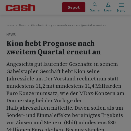
Depot
Suche
Login
Menu
Home
News
Kion hebt Prognose nach zweitem Quartal erneut an
NEWS
Kion hebt Prognose nach
zweitem Quartal erneut an
Angesichts gut laufender Geschäfte in seinem
Gabelstapler-Geschäft hebt Kion seine
Jahresziele an. Der Vorstand rechnet nun statt
mindestens 11,2 mit mindestens 11,4 Milliarden
Euro Konzernumsatz, wie der MDax-Konzern am
Donnerstag bei der Vorlage der
Halbjahreszahlen mitteilte. Davon sollen als um
Sonder- und Einmaleffekte bereinigtes Ergebnis
vor Zinsen und Steuern (Ebit) mindestens 680
Millionen Euro bleiben. Bislang standen