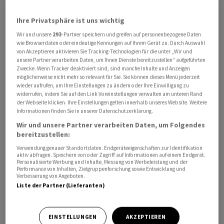
Staatsanwaltschaft legt Olearius besonders schwere
Ihre Privatsphäre ist uns wichtig
Steuerhinterziehung in 15 Fällen mit einem
Wir und unsere
293
-Partner speichern und greifen auf personenbezogene Daten
Steuerschaden von insgesamt knapp 280 Millionen Euro
wie Browserdaten oder eindeutige Kennungen auf Ihrem Gerät zu. Durch Auswahl
zur Last. Olearius weist die Vorwürfe zurück.
von Akzeptieren aktivieren Sie Tracking-Technologien für die unter „Wir und
unsere Partner verarbeiten Daten, um Ihnen Dienste bereitzustellen“ aufgeführten
Zwecke. Wenn Tracker deaktiviert sind, sind manche Inhalte und Anzeigen
Das Verwaltungsgericht Düsseldorf teilte am
möglicherweise nicht mehr so relevant für Sie. Sie können dieses Menü jederzeit
Donnerstag mit, dass die Klage auf Herausgabe der
wieder aufrufen, um Ihre Einstellungen zu ändern oder Ihre Einwilligung zu
widerrufen, indem Sie auf den Link Voreinstellungen verwalten am unteren Rand
Unterlagen abgewiesen worden sei. Das
der Webseite klicken. Ihre Einstellungen gelten innerhalb unseres Website. Weitere
Informationsfreiheitsgesetz, mit dem Olearius seine
Informationen finden Sie in unserer Datenschutzerklärung.
Forderung begründete, finde auf die Tätigkeit der
Wir und unsere Partner verarbeiten Daten, um Folgendes
bereitzustellen:
Staatsanwaltschaft keine Anwendung, wenn diese auf
dem Gebiet der Strafrechtspflege tätig werde,
Verwendung genauer Standortdaten. Endgeräteeigenschaften zur Identifikation
aktiv abfragen. Speichern von oder Zugriff auf Informationen auf einem Endgerät.
begründete das Gericht seine Entscheidung
Personalisierte Werbung und Inhalte, Messung von Werbeleistung und der
Performance von Inhalten, Zielgruppenforschung sowie Entwicklung und
(Aktenzeichen: 29 K 329/21).
Verbesserung von Angeboten.
Liste der Partner (Lieferanten)
Bei dem Steuerbetrug schoben verschiedene
Finanzakteure Aktien mit («cum») und ohne («ex»)
EINSTELLUNGEN
AKZEPTIEREN
Dividendenanspruch hin und her. Ziel dieses