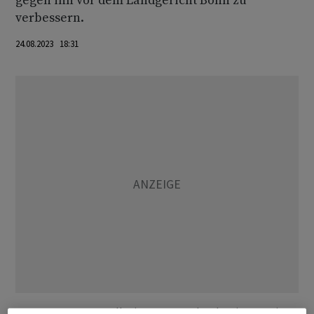
gegen ihn vor dem Landgericht Bonn zu
verbessern.
24.08.2023 18:31
Besagter Prozess soll Mitte September beginnen. Die