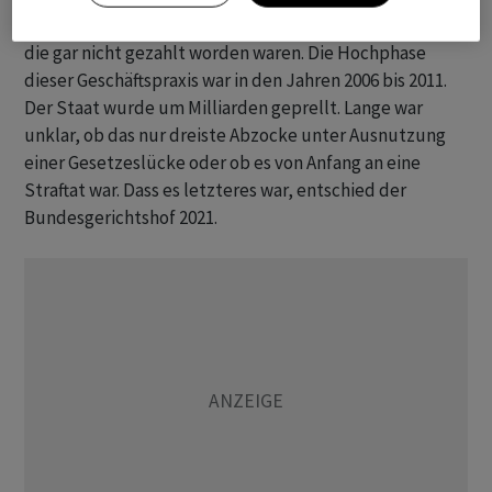
Verwirrspiels war, dass der Fiskus Steuern erstattete,
die gar nicht gezahlt worden waren. Die Hochphase
dieser Geschäftspraxis war in den Jahren 2006 bis 2011.
Der Staat wurde um Milliarden geprellt. Lange war
unklar, ob das nur dreiste Abzocke unter Ausnutzung
einer Gesetzeslücke oder ob es von Anfang an eine
Straftat war. Dass es letzteres war, entschied der
Bundesgerichtshof 2021.