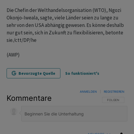
Die Chefin der Welthandelsorganisation (WTO), Ngozi
Okonjo-Iweala, sagte, viele Länder seien zu lange zu
sehr von den USA abhängig gewesen. Es könne deshalb
nur gut sein, sich in Zukunft zu flexibilisieren, betonte
sie./ctt/DP/he
(AWP)
Bevorzugte Quelle
So funktioniert's
ANMELDEN
|
REGISTRIEREN
Kommentare
FOLGE DIESER U
FOLGEN