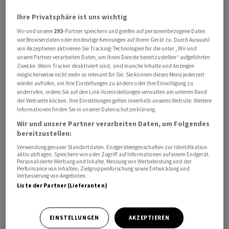
Ihre Privatsphäre ist uns wichtig
Wir und unsere
293
-Partner speichern und greifen auf personenbezogene Daten
wie Browserdaten oder eindeutige Kennungen auf Ihrem Gerät zu. Durch Auswahl
Klingbeil forderte, offen zu sein für neue Partner und
von Akzeptieren aktivieren Sie Tracking-Technologien für die unter „Wir und
unsere Partner verarbeiten Daten, um Ihnen Dienste bereitzustellen“ aufgeführten
Partnerschaften. So habe man «endlich» das Mercosur-
Zwecke. Wenn Tracker deaktiviert sind, sind manche Inhalte und Anzeigen
Handelsabkommen abgeschlossen, und es gebe ein
möglicherweise nicht mehr so relevant für Sie. Sie können dieses Menü jederzeit
wieder aufrufen, um Ihre Einstellungen zu ändern oder Ihre Einwilligung zu
Abkommen mit Indien. Er plädierte zudem für
widerrufen, indem Sie auf den Link Voreinstellungen verwalten am unteren Rand
Handelsabkommen und stärkere Beziehungen mit dem
der Webseite klicken. Ihre Einstellungen gelten innerhalb unseres Website. Weitere
Informationen finden Sie in unserer Datenschutzerklärung.
Globalen Süden.
Wir und unsere Partner verarbeiten Daten, um Folgendes
bereitzustellen:
Klingbeil: Müssen andere Partner finden
Verwendung genauer Standortdaten. Endgeräteeigenschaften zur Identifikation
aktiv abfragen. Speichern von oder Zugriff auf Informationen auf einem Endgerät.
Grundsätzlich betonte Klingbeil mit Blick auf die US-
Personalisierte Werbung und Inhalte, Messung von Werbeleistung und der
Performance von Inhalten, Zielgruppenforschung sowie Entwicklung und
Zollpolitik, Zölle seien schlecht für die Menschen und
Verbesserung von Angeboten.
für die Wirtschaft - auf beiden Seiten des Atlantiks.
Liste der Partner (Lieferanten)
«Aber wenn die US-Regierung diesen Weg einschlägt,
müssen wir andere Partner finden. Wir müssen unser
EINSTELLUNGEN
AKZEPTIEREN
Wirtschaftswachstum stärken.»