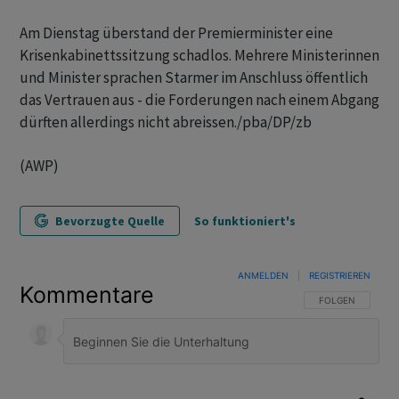
Am Dienstag überstand der Premierminister eine
Krisenkabinettssitzung schadlos. Mehrere Ministerinnen
und Minister sprachen Starmer im Anschluss öffentlich
das Vertrauen aus - die Forderungen nach einem Abgang
dürften allerdings nicht abreissen./pba/DP/zb
(AWP)
Bevorzugte Quelle
So funktioniert's
ANMELDEN
|
REGISTRIEREN
Kommentare
FOLGE DIESER U
FOLGEN