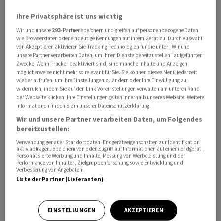
Beziehungen zur Europäischen Union, mehr
Ihre Privatsphäre ist uns wichtig
Investitionen im Bereich Verkehr und eine Reform des
Wir und unsere
293
-Partner speichern und greifen auf personenbezogene Daten
Sozialsystems. Dazu gehören demnach Reformen im
wie Browserdaten oder eindeutige Kennungen auf Ihrem Gerät zu. Durch Auswahl
maroden Gesundheitssystem NHS und Massnahmen zur
von Akzeptieren aktivieren Sie Tracking-Technologien für die unter „Wir und
unsere Partner verarbeiten Daten, um Ihnen Dienste bereitzustellen“ aufgeführten
Bekämpfung von Jugendarbeitslosigkeit.
Zwecke. Wenn Tracker deaktiviert sind, sind manche Inhalte und Anzeigen
möglicherweise nicht mehr so relevant für Sie. Sie können dieses Menü jederzeit
wieder aufrufen, um Ihre Einstellungen zu ändern oder Ihre Einwilligung zu
Das «State Opening» zählt zu den wichtigsten Terminen
widerrufen, indem Sie auf den Link Voreinstellungen verwalten am unteren Rand
im royalen und politischen Kalender und folgt
der Webseite klicken. Ihre Einstellungen gelten innerhalb unseres Website. Weitere
Informationen finden Sie in unserer Datenschutzerklärung.
jahrhundertealten Regeln. Die «King's Speech» legt die
Vorhaben der Regierung dar - der König hat allerdings
Wir und unsere Partner verarbeiten Daten, um Folgendes
bereitzustellen:
keinen Einfluss auf die Inhalte, sondern trägt diese nur
Verwendung genauer Standortdaten. Endgeräteeigenschaften zur Identifikation
vor. Der Monarch war gemeinsam mit seiner Frau Königin
aktiv abfragen. Speichern von oder Zugriff auf Informationen auf einem Endgerät.
Camilla (78) mit viel Pomp per Kutsche in einer
Personalisierte Werbung und Inhalte, Messung von Werbeleistung und der
Performance von Inhalten, Zielgruppenforschung sowie Entwicklung und
Prozession vom Buckingham-Palast angereist.
Verbesserung von Angeboten.
Liste der Partner (Lieferanten)
EINSTELLUNGEN
AKZEPTIEREN