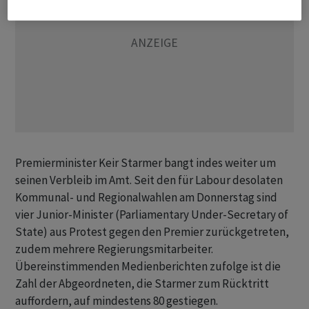
Premierminister Keir Starmer bangt indes weiter um
seinen Verbleib im Amt. Seit den für Labour desolaten
Kommunal- und Regionalwahlen am Donnerstag sind
vier Junior-Minister (Parliamentary Under-Secretary of
State) aus Protest gegen den Premier zurückgetreten,
zudem mehrere Regierungsmitarbeiter.
Übereinstimmenden Medienberichten zufolge ist die
Zahl der Abgeordneten, die Starmer zum Rücktritt
auffordern, auf mindestens 80 gestiegen.