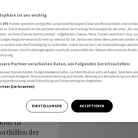
 Sofortprogramm wird lauter
atsphäre ist uns wichtig
re
293
-Partner speichern und greifen auf personenbezogene Daten wie Browserdaten oder einde
ät zu. Durch Auswahl von Akzeptieren aktivieren Sie Tracking-Technologien für die unter „Wir un
aten, um Ihnen Dienste bereitzustellen“ aufgeführten Zwecke. Wenn Tracker deaktiviert sind, s
nzeigen möglicherweise nicht mehr so relevant für Sie. Sie können dieses Menü jederzeit wieder a
uf nach
 zu ändern oder Ihre Einwilligung zu widerrufen, indem Sie auf den Link Voreinstellungen verwal
eite klicken. Ihre Einstellungen gelten innerhalb unseres Website. Weitere Informationen finden 
rklärung.
ird
nsere Partner verarbeiten Daten, um Folgendes bereitzustellen:
nauer Standortdaten. Endgeräteeigenschaften zur Identifikation aktiv abfragen. Speichern von 
 auf einem Endgerät. Personalisierte Werbung und Inhalte, Messung von Werbeleistung und der
elgruppenforschung sowie Entwicklung und Verbesserung von Angeboten.
artner (Lieferanten)
EINSTELLUNGEN
AKZEPTIEREN
ktur in
orthilfen der