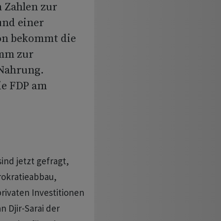
 Zahlen zur
nd einer
on bekommt die
amm zur
 Nahrung.
ie FDP am
nd jetzt gefragt,
rokratieabbau,
rivaten Investitionen
n Djir-Sarai der