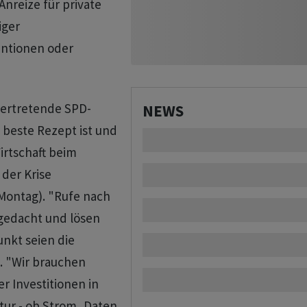
nreize für private
iger
entionen oder
vertretende SPD-
NEWS
 beste Rezept ist und
Wirtschaft beim
der Krise
(Montag). "Rufe nach
 gedacht und lösen
unkt seien die
. "Wir brauchen
 Investitionen in
tur - ob Strom, Daten