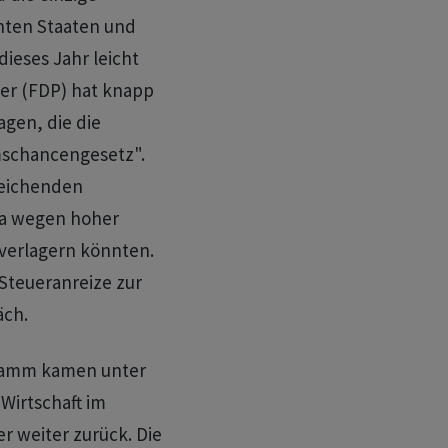
chten Staaten und
dieses Jahr leicht
ner (FDP) hat knapp
gen, die die
mschancengesetz".
leichenden
wa wegen hoher
 verlagern könnten.
Steueranreize zur
äch.
ramm kamen unter
Wirtschaft im
r weiter zurück. Die