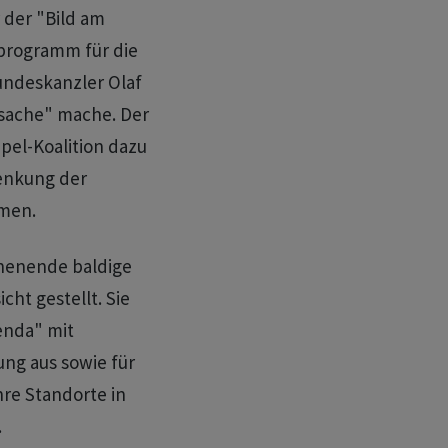
 der "Bild am
tprogramm für die
Bundeskanzler Olaf
fsache" mache. Der
pel-Koalition dazu
Senkung der
mmen.
henende baldige
cht gestellt. Sie
genda" mit
rung aus sowie für
hre Standorte in
.