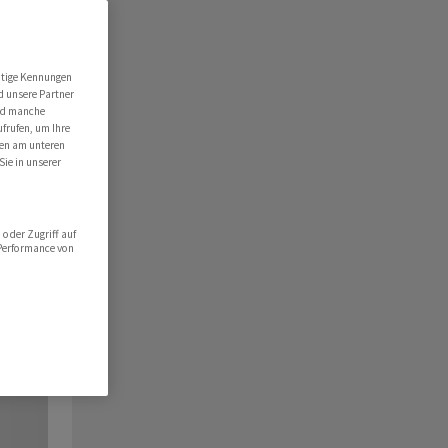
utige Kennungen
d unsere Partner
ind manche
ufrufen, um Ihre
ten am unteren
Sie in unserer
oder Zugriff auf
 Performance von