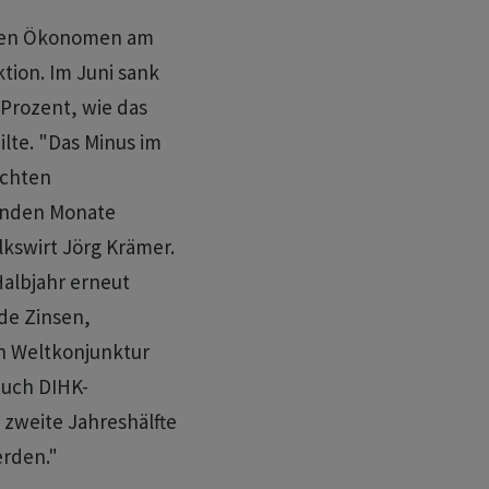
ahen Ökonomen am
tion. Im Juni sank
 Prozent, wie das
lte. "Das Minus im
echten
menden Monate
kswirt Jörg Krämer.
Halbjahr erneut
de Zinsen,
n Weltkonjunktur
auch DIHK-
zweite Jahreshälfte
erden."