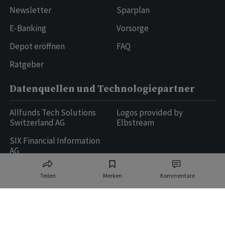
Newsletter
Sparplan
E-Banking
Vorsorge
Depot eröffnen
FAQ
Ratgeber
Datenquellen und Technologiepartner
Allfunds Tech Solutions
Logos provided by
Switzerland AG
Elbstream
SIX Financial Information
AG
Teilen
Merken
Kommentare
Ringier AG | Ringier Medien Schweiz
16
weitere Publikationen