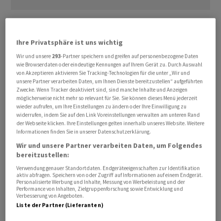
Auf der Handelsplattform Tradegate stieg sie nach der
Mitteilung um zeitweise mehr als sechs Prozent auf
Ihre Privatsphäre ist uns wichtig
über 38 Euro. Den Xetra-Handel beschlossen hatte sie
Wir und unsere
293
-Partner speichern und greifen auf personenbezogene Daten
mit einem Kurs von 36,46 Euro - in etwa so viel wie zu
wie Browserdaten oder eindeutige Kennungen auf Ihrem Gerät zu. Durch Auswahl
Jahresbeginn. Auf Sicht von zwölf Monaten hat das
von Akzeptieren aktivieren Sie Tracking-Technologien für die unter „Wir und
unsere Partner verarbeiten Daten, um Ihnen Dienste bereitzustellen“ aufgeführten
Papier knapp 9 Prozent verloren.
Zwecke. Wenn Tracker deaktiviert sind, sind manche Inhalte und Anzeigen
möglicherweise nicht mehr so relevant für Sie. Sie können dieses Menü jederzeit
wieder aufrufen, um Ihre Einstellungen zu ändern oder Ihre Einwilligung zu
Zwischen dem Grossaktionär und der Führungsspitze
widerrufen, indem Sie auf den Link Voreinstellungen verwalten am unteren Rand
von Hugo Boss war es in jüngerer Zeit zu
der Webseite klicken. Ihre Einstellungen gelten innerhalb unseres Website. Weitere
Informationen finden Sie in unserer Datenschutzerklärung.
Unstimmigkeiten gekommen. So hatte Frasers dem
Wir und unsere Partner verarbeiten Daten, um Folgendes
Aufsichtsratschef Stephan Sturm im Dezember das
bereitzustellen:
Vertrauen entzogen. Streit gab es unter anderem um
Verwendung genauer Standortdaten. Endgeräteeigenschaften zur Identifikation
die Dividendenzahlung. Frasers ruderte jedoch am
aktiv abfragen. Speichern von oder Zugriff auf Informationen auf einem Endgerät.
Dienstag zurück und drückte Unterstützung für Sturm
Personalisierte Werbung und Inhalte, Messung von Werbeleistung und der
Performance von Inhalten, Zielgruppenforschung sowie Entwicklung und
und Dividendenpolitik aus.
Verbesserung von Angeboten.
Liste der Partner (Lieferanten)
Frasers verfügt nach eigenen Angaben vom Mittwoch