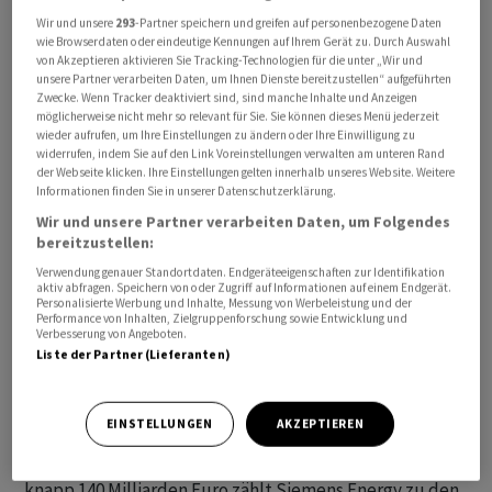
In den zwölf Monaten bis Ende September sollen
Wir und unsere
293
-Partner speichern und greifen auf personenbezogene Daten
wie Browserdaten oder eindeutige Kennungen auf Ihrem Gerät zu. Durch Auswahl
insgesamt eigene Anteile für bis zu drei Milliarden Euro
von Akzeptieren aktivieren Sie Tracking-Technologien für die unter „Wir und
zurückgekauft werden. Dies ist wiederum Teil eines
unsere Partner verarbeiten Daten, um Ihnen Dienste bereitzustellen“ aufgeführten
Zwecke. Wenn Tracker deaktiviert sind, sind manche Inhalte und Anzeigen
sechs Milliarden Euro schweren
möglicherweise nicht mehr so relevant für Sie. Sie können dieses Menü jederzeit
Aktienrückkaufprogramms, das bis Ende des
wieder aufrufen, um Ihre Einstellungen zu ändern oder Ihre Einwilligung zu
widerrufen, indem Sie auf den Link Voreinstellungen verwalten am unteren Rand
Geschäftsjahres 2027/28 läuft.
der Webseite klicken. Ihre Einstellungen gelten innerhalb unseres Website. Weitere
Informationen finden Sie in unserer Datenschutzerklärung.
Die Geschäfte laufen derzeit bei dem Konzern rund, der
Wir und unsere Partner verarbeiten Daten, um Folgendes
bereits Ende April dank einer robusten Nachfrage
bereitzustellen:
deutliche Zuwächse bei Umsatz und Gewinn
Verwendung genauer Standortdaten. Endgeräteeigenschaften zur Identifikation
aktiv abfragen. Speichern von oder Zugriff auf Informationen auf einem Endgerät.
veröffentlicht und die Jahresprognose erhöht hatte. Der
Personalisierte Werbung und Inhalte, Messung von Werbeleistung und der
Performance von Inhalten, Zielgruppenforschung sowie Entwicklung und
Krieg im Nahen Osten hat sich dabei den Angaben
Verbesserung von Angeboten.
zufolge bislang nur sehr begrenzt auf Auftragseingang,
Liste der Partner (Lieferanten)
Umsatz und Rentabilität ausgewirkt.
EINSTELLUNGEN
AKZEPTIEREN
Der Kurs der Aktie befindet sich seit Ende 2023 auf
einem Höhenflug. Mit einem Börsenwert von derzeit
knapp 140 Milliarden Euro zählt Siemens Energy zu den