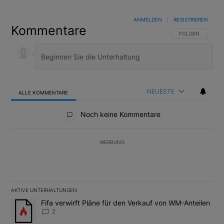
ANMELDEN
|
REGISTRIEREN
Kommentare
FOLGE DIESER U
FOLGEN
NEUESTE
ALLE KOMMENTARE
Alle Kommentare
Noch keine Kommentare
WERBUNG
AKTIVE UNTERHALTUNGEN
Das Folgende ist eine Liste der am meisten kommentierten Artikel
Ein Trendartikel mit dem Titel "Fifa verwirft Pläne für den Verk
Fifa verwirft Pläne für den Verkauf von WM-Anteilen
2