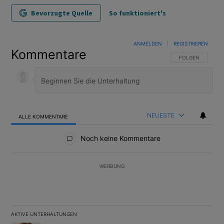
Bevorzugte Quelle
So funktioniert's
ANMELDEN
|
REGISTRIEREN
Kommentare
FOLGE DIESER U
FOLGEN
NEUESTE
ALLE KOMMENTARE
Alle Kommentare
Noch keine Kommentare
WERBUNG
AKTIVE UNTERHALTUNGEN
Das Folgende ist eine Liste der am meisten kommentierten Artikel