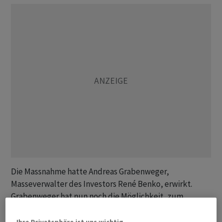
Die Massnahme hatte Andreas Grabenweger,
Masseverwalter des Investors René Benko, erwirkt.
Grabenweger hat nun noch die Möglichkeit, zum
Liechtensteiner Höchstgericht zu gehen.
Ihre Privatsphäre ist uns wichtig