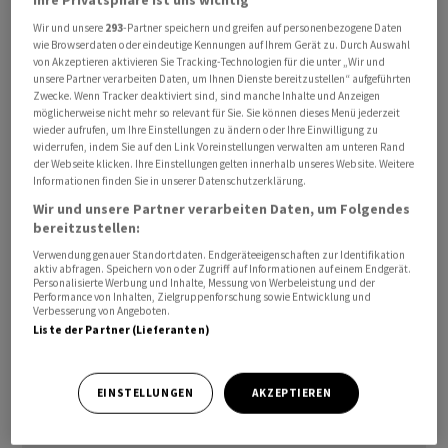
Die Ingbe-Stiftung hat zwar ihr Geld von Signa-Gründer
Wir und unsere
293
-Partner speichern und greifen auf personenbezogene Daten
und Pleitier René Benko erhalten, Begünstigte sind
wie Browserdaten oder eindeutige Kennungen auf Ihrem Gerät zu. Durch Auswahl
von Akzeptieren aktivieren Sie Tracking-Technologien für die unter „Wir und
aber Familienmitglieder Benkos, vor allem seine Mutter
unsere Partner verarbeiten Daten, um Ihnen Dienste bereitzustellen“ aufgeführten
Ingeborg Benko, nach der die Stiftung auch benannt ist.
Zwecke. Wenn Tracker deaktiviert sind, sind manche Inhalte und Anzeigen
möglicherweise nicht mehr so relevant für Sie. Sie können dieses Menü jederzeit
wieder aufrufen, um Ihre Einstellungen zu ändern oder Ihre Einwilligung zu
Daher argumentieren René Benko beziehungsweise sein
widerrufen, indem Sie auf den Link Voreinstellungen verwalten am unteren Rand
der Webseite klicken. Ihre Einstellungen gelten innerhalb unseres Website. Weitere
Anwalt, das Geld in der Ingbe-Stiftung gehöre nicht ihm.
Informationen finden Sie in unserer Datenschutzerklärung.
Grabenweger bestreitet dies und wirft Benko vor, sein
Wir und unsere Partner verarbeiten Daten, um Folgendes
Geld in der Stiftung in Sicherheit vor Gläubigern
bereitzustellen:
gebracht zu haben.
Verwendung genauer Standortdaten. Endgeräteeigenschaften zur Identifikation
aktiv abfragen. Speichern von oder Zugriff auf Informationen auf einem Endgerät.
Personalisierte Werbung und Inhalte, Messung von Werbeleistung und der
Laut Beschluss des fürstlichen Obergerichts, der der
Performance von Inhalten, Zielgruppenforschung sowie Entwicklung und
Verbesserung von Angeboten.
österreichischen Nachrichtenagentur APA in Auszügen
Liste der Partner (Lieferanten)
vorliegt, muss Grabenweger nun rund 317'000 Franken
Verfahrenskosten zahlen, davon 164'000 Franken an die
Stiftung und 153'000 an Ingeborg Benko.
EINSTELLUNGEN
AKZEPTIEREN