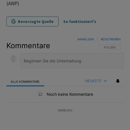
(AWP)
Bevorzugte Quelle
So funktioniert's
ANMELDEN
|
REGISTRIEREN
Kommentare
FOLGE DIESER U
FOLGEN
NEUESTE
ALLE KOMMENTARE
Alle Kommentare
Noch keine Kommentare
WERBUNG