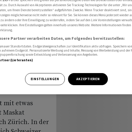
re
293
-Partner speichern und greifen auf personenbezogene Daten wie Browserdaten oder einde
Zürich gestartet
ät zu. Durch Auswahl von Akzeptieren aktivieren Sie Tracking-Technologien für die unter „Wir un
aten, um Ihnen Dienste bereitzustellen“ aufgeführten Zwecke. Wenn Tracker deaktiviert sind, s
nzeigen möglicherweise nicht mehr so relevant für Sie. Sie können dieses Menü jederzeit wieder a
 zu ändern oder Ihre Einwilligung zu widerrufen, indem Sie auf den Link Voreinstellungen verwal
eite klicken. Ihre Einstellungen gelten innerhalb unseres Website. Weitere Informationen finden 
flug ist
rklärung.
nsere Partner verarbeiten Daten, um Folgendes bereitzustellen:
ürich
nauer Standortdaten. Endgeräteeigenschaften zur Identifikation aktiv abfragen. Speichern von 
 auf einem Endgerät. Personalisierte Werbung und Inhalte, Messung von Werbeleistung und der
elgruppenforschung sowie Entwicklung und Verbesserung von Angeboten.
artner (Lieferanten)
EINSTELLUNGEN
AKZEPTIEREN
st mit etwas
t Maskat
h Zürich. In der
ich Schweizer