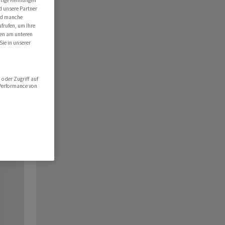
utige Kennungen
d unsere Partner
ind manche
ufrufen, um Ihre
ten am unteren
Sie in unserer
oder Zugriff auf
 Performance von