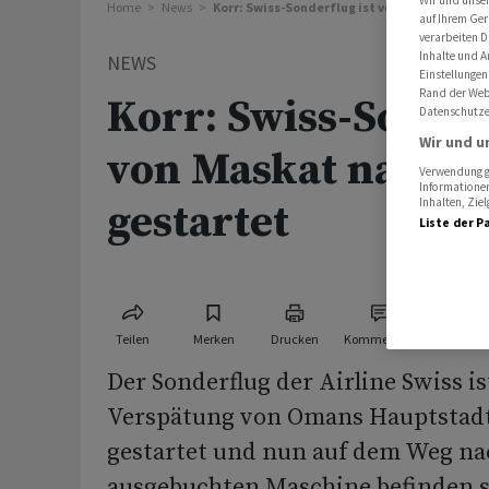
Wir und unse
Home
News
Korr: Swiss-Sonderflug ist von Maskat nach 
auf Ihrem Ger
verarbeiten D
Inhalte und A
NEWS
Einstellungen
Rand der Webs
Korr: Swiss-Sonder
Datenschutze
Wir und u
von Maskat nach Z
Verwendung ge
Informationen
Inhalten, Zi
gestartet
Liste der P
Teilen
Merken
Drucken
Kommentare
Der Sonderflug der Airline Swiss i
Verspätung von Omans Hauptstad
gestartet und nun auf dem Weg nac
ausgebuchten Maschine befinden s