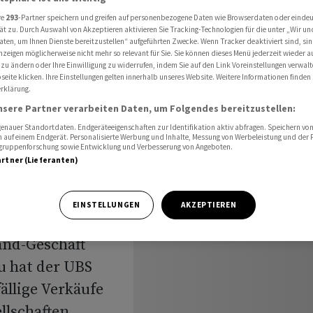
cht verkaufen
re
293
-Partner speichern und greifen auf personenbezogene Daten wie Browserdaten oder einde
ät zu. Durch Auswahl von Akzeptieren aktivieren Sie Tracking-Technologien für die unter „Wir un
aten, um Ihnen Dienste bereitzustellen“ aufgeführten Zwecke. Wenn Tracker deaktiviert sind, s
nzeigen möglicherweise nicht mehr so relevant für Sie. Sie können dieses Menü jederzeit wieder a
dürfen
 zu ändern oder Ihre Einwilligung zu widerrufen, indem Sie auf den Link Voreinstellungen verwal
eite klicken. Ihre Einstellungen gelten innerhalb unseres Website. Weitere Informationen finden 
rklärung.
icht
nsere Partner verarbeiten Daten, um Folgendes bereitzustellen:
nauer Standortdaten. Endgeräteeigenschaften zur Identifikation aktiv abfragen. Speichern von 
 auf einem Endgerät. Personalisierte Werbung und Inhalte, Messung von Werbeleistung und der
elgruppenforschung sowie Entwicklung und Verbesserung von Angeboten.
artner (Lieferanten)
EINSTELLUNGEN
AKZEPTIEREN
and-Geschäft
u hat der UBS
fällige Verkäufe
llschaften