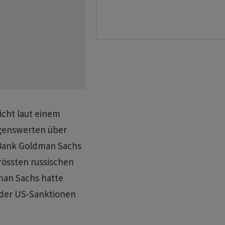
cht laut einem
ögenswerten über
 Bank Goldman Sachs
rössten russischen
man Sachs hatte
 der US-Sanktionen