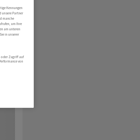
utige Kennungen
d unsere Partner
ind manche
ufrufen, um Ihre
ten am unteren
Sie in unserer
oder Zugriff auf
 Performance von