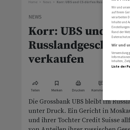
Home
News
Korr: UBS und CS dürfen Russlandgeschäft ni
Wir und unse
auf Ihrem Ger
NEWS
verarbeiten D
Inhalte und A
Korr: UBS und CS 
Einstellungen
Rand der Webs
Datenschutze
Russlandgeschäft n
Wir und u
Verwendung ge
verkaufen
Informationen
Inhalten, Zi
Liste der P
Teilen
Merken
Drucken
Kommentare
Die Grossbank UBS bleibt im Russl
unter Druck. Ein Gericht in Moska
und ihrer Tochter Credit Suisse all
von Anteilen ihrer russischen Gese